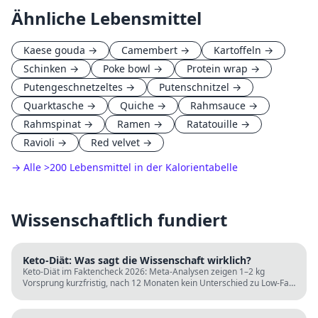
Ähnliche Lebensmittel
Kaese gouda
→
Camembert
→
Kartoffeln
→
Schinken
→
Poke bowl
→
Protein wrap
→
Putengeschnetzeltes
→
Putenschnitzel
→
Quarktasche
→
Quiche
→
Rahmsauce
→
Rahmspinat
→
Ramen
→
Ratatouille
→
Ravioli
→
Red velvet
→
→ Alle
>
200 Lebensmittel in der Kalorientabelle
Wissenschaftlich fundiert
Keto-Diät: Was sagt die Wissenschaft wirklich?
Keto-Diät im Faktencheck 2026: Meta-Analysen zeigen 1–2 kg
Vorsprung kurzfristig, nach 12 Monaten kein Unterschied zu Low-Fat.
LDL steigt bei klassischer Keto. Für wen sie passt und für wen nicht.