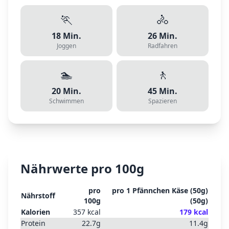
🏃
🚴
18
Min.
26
Min.
Joggen
Radfahren
🏊
🚶
20
Min.
45
Min.
Schwimmen
Spazieren
Nährwerte pro 100g
pro
pro
1 Pfännchen Käse (50g)
Nährstoff
100g
(
50
g)
Kalorien
357
kcal
179
kcal
Protein
22.7
g
11.4
g