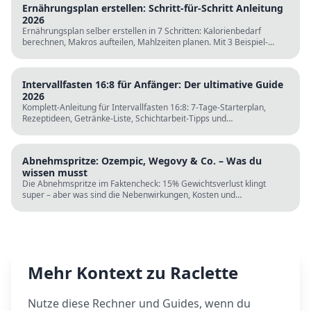
Ernährungsplan erstellen: Schritt-für-Schritt Anleitung
2026
Ernährungsplan selber erstellen in 7 Schritten: Kalorienbedarf
berechnen, Makros aufteilen, Mahlzeiten planen. Mit 3 Beispiel-
Tagesplänen, Einkaufslisten und kostenlosen Rechnern.
Intervallfasten 16:8 für Anfänger: Der ultimative Guide
2026
Komplett-Anleitung für Intervallfasten 16:8: 7-Tage-Starterplan,
Rezeptideen, Getränke-Liste, Schichtarbeit-Tipps und
wissenschaftliche Fakten. Perfekt zur Fastenzeit ab 5. März.
Abnehmspritze: Ozempic, Wegovy & Co. – Was du
wissen musst
Die Abnehmspritze im Faktencheck: 15% Gewichtsverlust klingt
super – aber was sind die Nebenwirkungen, Kosten und
Langzeitrisiken? Wissenschaft vs. TikTok-Hype.
Mehr Kontext zu
Raclette
Nutze diese Rechner und Guides, wenn du