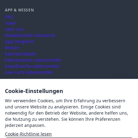
APP & WISSEN
FAQ
Team
Über uns
Redaktionelle Standards
App-Vergleich
Wissen
Kalorientabelle
Kalorienarme Lebensmittel
Eiweißreiche Lebensmittel
Low-Carb-Lebensmittel
RECHTLICHES
Cookie-Einstellungen
Nutzungsbedingungen
Wir verwenden Cookies, um Ihre Erfahrung zu verbessern
Datenschutz
und unsere Website zu analysieren. Einige Cookies sind
Impressum
notwendig für den Betrieb der Website, andere helfen uns,
AGB
die Nutzung zu verstehen. Sie können Ihre Präferenzen
Cookies
jederzeit anpassen.
Cookie-Einstellungen
Cookie-Richtlinie lesen