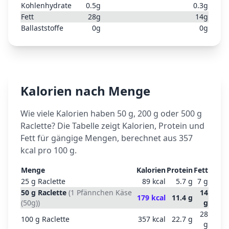
Kohlenhydrate
0.5
g
0.3
g
Fett
28
g
14
g
Ballaststoffe
0
g
0
g
Kalorien nach Menge
Wie viele Kalorien haben 50 g, 200 g oder 500 g
Raclette
? Die Tabelle zeigt Kalorien, Protein und
Fett für gängige Mengen, berechnet aus
357
kcal pro 100 g.
Menge
Kalorien
Protein
Fett
25
g
Raclette
89
kcal
5.7
g
7
g
50
g
Raclette
(
1 Pfännchen Käse
14
179
kcal
11.4
g
(50g)
)
g
28
100
g
Raclette
357
kcal
22.7
g
g