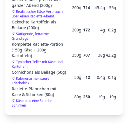
ganzer Abend (200g)
200
g
714
45.4
g
56
g
💡
Realistischer Käse-Verbrauch
über einen Raclette-Abend
Gekochte Kartoffeln als
Beilage (200g)
200
g
172
4
g
0.2
g
💡
Sättigende, fettarme
Grundlage
Komplette Raclette-Portion
(150g Käse + 200g
350
g
707
38
g
42.2
g
Kartoffeln)
💡
Typischer Teller mit Käse und
Kartoffeln
Cornichons als Beilage (50g)
50
g
12
0.4
g
0.1
g
💡
Kalorienarmer, saurer
Frischekick
Raclette-Pfännchen mit
Käse & Schinken (80g)
80
g
250
19
g
19
g
💡
Käse plus eine Scheibe
Schinken