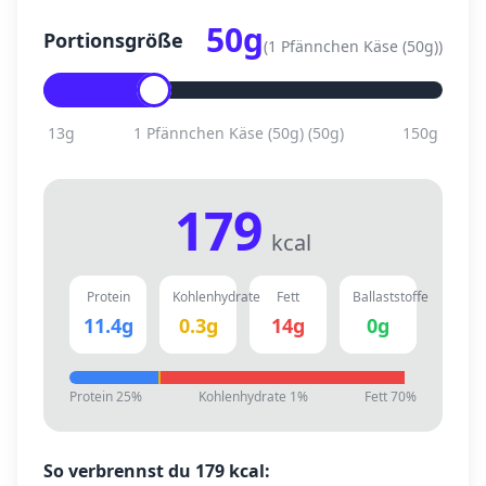
50
g
Portionsgröße
(
1 Pfännchen Käse (50g)
)
13
g
1 Pfännchen Käse (50g)
(
50
g)
150
g
179
kcal
Protein
Kohlenhydrate
Fett
Ballaststoffe
11.4
g
0.3
g
14
g
0
g
Protein
25
%
Kohlenhydrate
1
%
Fett
70
%
So verbrennst du
179
kcal: