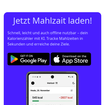
Jetzt Mahlzait laden!
Schnell, leicht und auch offline nutzbar – dein 
Kalorienzähler mit KI. Tracke Mahlzeiten in 
Sekunden und erreiche deine Ziele.