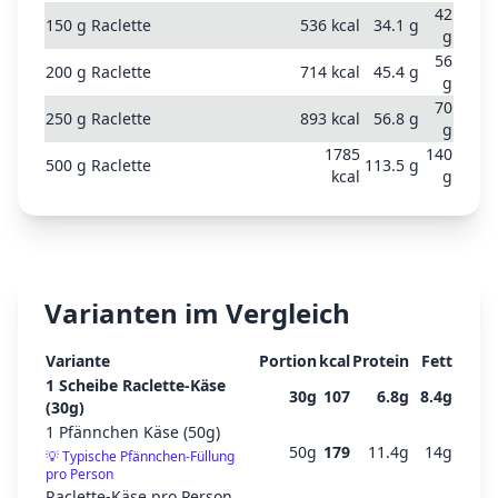
42
150
g
Raclette
536
kcal
34.1
g
g
56
200
g
Raclette
714
kcal
45.4
g
g
70
250
g
Raclette
893
kcal
56.8
g
g
1785
140
500
g
Raclette
113.5
g
kcal
g
Varianten im Vergleich
Variante
Portion
kcal
Protein
Fett
1 Scheibe Raclette-Käse
30
g
107
6.8
g
8.4
g
(30g)
1 Pfännchen Käse (50g)
50
g
179
11.4
g
14
g
💡
Typische Pfännchen-Füllung
pro Person
Raclette-Käse pro Person,