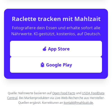
Raclette
tracken mit Mahlzait
Fotografiere dein Essen und erhalte sofort alle
Nährwerte. KI-gestützt, kostenlos, auf Deutsch.
🍎 App Store
🤖 Google Play
Quelle: Nährwerte basieren auf
Open Food Facts
und
USDA FoodData
Central
. Bei Markenprodukten via Live-Web-Recherche aus Hersteller-
Quellen ergänzt. Korrekturen an
kontakt@mahlzait.de
.