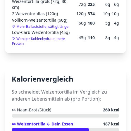
Weizentortilla groß (72g, 30
72
g
225
6
g
6
g
cm)
2 Weizentortillas (120g)
120
g
374
10
g
10
g
Vollkorn-Weizentortilla (60g)
60
g
180
5
g
4
g
💡
Mehr Ballaststoffe, sättigt länger
Low-Carb Weizentortilla (45g)
45
g
110
8
g
4
g
💡
Weniger Kohlenhydrate, mehr
Protein
Kalorienvergleich
So schneidet
Weizentortilla
im Vergleich zu
anderen Lebensmitteln ab (pro Portion):
🫓
Naan-Brot (Stück)
260
kcal
🫓
Weizentortilla
← Dein Essen
187
kcal