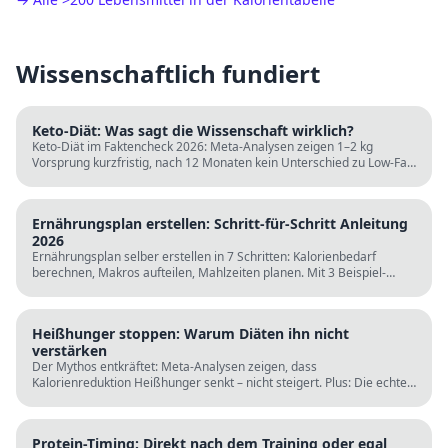
Wissenschaftlich fundiert
Keto-Diät: Was sagt die Wissenschaft wirklich?
Keto-Diät im Faktencheck 2026: Meta-Analysen zeigen 1–2 kg
Vorsprung kurzfristig, nach 12 Monaten kein Unterschied zu Low-Fat.
LDL steigt bei klassischer Keto. Für wen sie passt und für wen nicht.
Ernährungsplan erstellen: Schritt-für-Schritt Anleitung
2026
Ernährungsplan selber erstellen in 7 Schritten: Kalorienbedarf
berechnen, Makros aufteilen, Mahlzeiten planen. Mit 3 Beispiel-
Tagesplänen, Einkaufslisten und kostenlosen Rechnern.
Heißhunger stoppen: Warum Diäten ihn nicht
verstärken
Der Mythos entkräftet: Meta-Analysen zeigen, dass
Kalorienreduktion Heißhunger senkt – nicht steigert. Plus: Die echten
Ursachen (Schlaf, Protein, Blutzucker) und was wirklich hilft.
Protein-Timing: Direkt nach dem Training oder egal