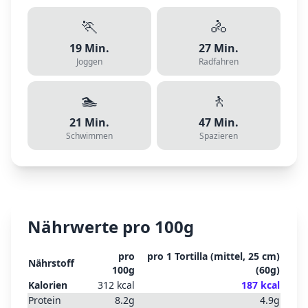
🏃
🚴
19
Min.
27
Min.
Joggen
Radfahren
🏊
🚶
21
Min.
47
Min.
Schwimmen
Spazieren
Nährwerte pro 100g
pro
pro
1 Tortilla (mittel, 25 cm)
Nährstoff
100g
(
60
g)
Kalorien
312
kcal
187
kcal
Protein
8.2
g
4.9
g