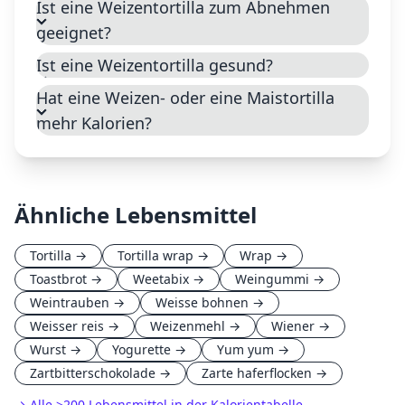
Ist eine Weizentortilla zum Abnehmen
geeignet?
Ist eine Weizentortilla gesund?
Hat eine Weizen- oder eine Maistortilla
mehr Kalorien?
Ähnliche Lebensmittel
Tortilla
→
Tortilla wrap
→
Wrap
→
Toastbrot
→
Weetabix
→
Weingummi
→
Weintrauben
→
Weisse bohnen
→
Weisser reis
→
Weizenmehl
→
Wiener
→
Wurst
→
Yogurette
→
Yum yum
→
Zartbitterschokolade
→
Zarte haferflocken
→
→ Alle
>
200 Lebensmittel in der Kalorientabelle