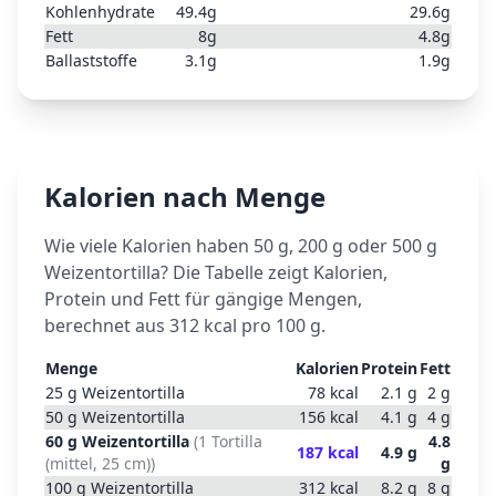
Kohlenhydrate
49.4
g
29.6
g
Fett
8
g
4.8
g
Ballaststoffe
3.1
g
1.9
g
Kalorien nach Menge
Wie viele Kalorien haben 50 g, 200 g oder 500 g
Weizentortilla
? Die Tabelle zeigt Kalorien,
Protein und Fett für gängige Mengen,
berechnet aus
312
kcal pro 100 g.
Menge
Kalorien
Protein
Fett
25
g
Weizentortilla
78
kcal
2.1
g
2
g
50
g
Weizentortilla
156
kcal
4.1
g
4
g
60
g
Weizentortilla
(
1 Tortilla
4.8
187
kcal
4.9
g
(mittel, 25 cm)
)
g
100
g
Weizentortilla
312
kcal
8.2
g
8
g