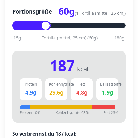
60
g
Portionsgröße
(
1 Tortilla (mittel, 25 cm)
)
15
g
1 Tortilla (mittel, 25 cm)
(
60
g)
180
g
187
kcal
Protein
Kohlenhydrate
Fett
Ballaststoffe
4.9
g
29.6
g
4.8
g
1.9
g
Protein
10
%
Kohlenhydrate
63
%
Fett
23
%
So verbrennst du
187
kcal: