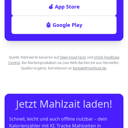
🍎 App Store
🤖 Google Play
Quelle: Nährwerte basieren auf
Open Food Facts
und
USDA FoodData
Central
. Bei Markenprodukten via Live-Web-Recherche aus Hersteller-
Quellen ergänzt. Korrekturen an
kontakt@mahlzait.de
.
Jetzt Mahlzait laden!
Schnell, leicht und auch offline nutzbar – dein 
Kalorienzähler mit KI. Tracke Mahlzeiten in 