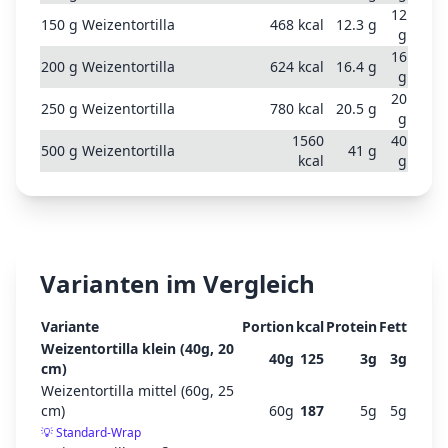
12
150
g
Weizentortilla
468
kcal
12.3
g
g
16
200
g
Weizentortilla
624
kcal
16.4
g
g
20
250
g
Weizentortilla
780
kcal
20.5
g
g
1560
40
500
g
Weizentortilla
41
g
kcal
g
Varianten im Vergleich
Variante
Portion
kcal
Protein
Fett
Weizentortilla klein (40g, 20
40
g
125
3
g
3
g
cm)
Weizentortilla mittel (60g, 25
cm)
60
g
187
5
g
5
g
💡
Standard-Wrap