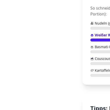
So schnei
Portion):
🍝
Nudeln (
🍚
Weißer R
🍚
Basmati-
🥣
Couscous
🥔
Kartoffel
Tipps: