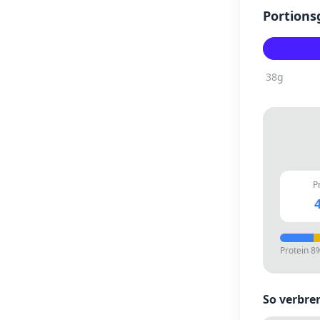
Portions
38
g
P
4
Protein
8
So verbre