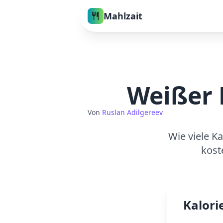
Mahlzait
Weißer 
Von
Ruslan Adilgereev
Wie viele K
kost
Kalori