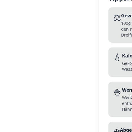
⚖️
Gewi
100g 
den r
Dreif
💧
Kal
Geko
Wass
🍚
Weni
Weiß
enth
Hähn
❄️
Abge