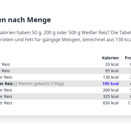
ien nach Menge
Kalorien haben 50 g, 200 g oder 500 g
Weißer Reis
? Die Tabel
Protein und Fett für gängige Mengen, berechnet aus
130
kca
Kalorien
Pr
 Reis
33
kcal
 Reis
65
kcal
r Reis
130
kcal
r Reis
(
1 Portion gekocht (150g)
)
195
kcal
r Reis
260
kcal
r Reis
325
kcal
r Reis
650
kcal
1