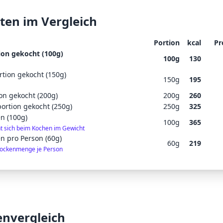
ten im Vergleich
Portion
kcal
Pr
ion gekocht (100g)
100
g
130
tion gekocht (150g)
150
g
195
on gekocht (200g)
200
g
260
ortion gekocht (250g)
250
g
325
en (100g)
100
g
365
ht sich beim Kochen im Gewicht
en pro Person (60g)
60
g
219
rockenmenge je Person
envergleich