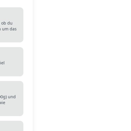
, ob du
h um das
iel
00g) und
wie