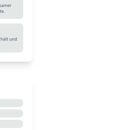
gsamer
te.
chält und