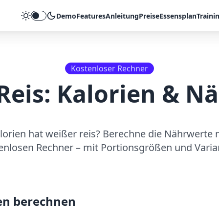
Demo
Features
Anleitung
Preise
Essensplan
Traini
Theme umschalten
Kostenloser Rechner
Reis
: Kalorien & N
alorien hat
weißer reis
? Berechne die Nährwerte 
enlosen Rechner – mit Portionsgrößen und Varia
en berechnen