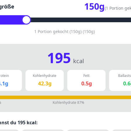
150
g
größe
(
1 Portion ge
1 Portion gekocht (150g)
(
150
g)
195
kcal
rotein
Kohlenhydrate
Fett
Ballasts
.1
g
42.3
g
0.5
g
0.6
%
Kohlenhydrate
87
%
nnst du
195
kcal: