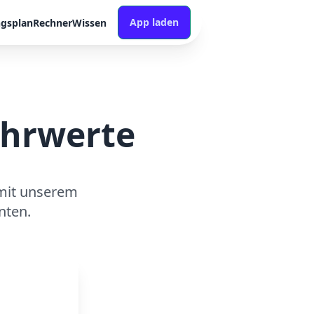
App laden
ngsplan
Rechner
Wissen
ährwerte
mit unserem
nten.