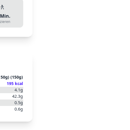
🚶
Min.
zieren
150g)
(
150
g)
195
kcal
4.1
g
42.3
g
0.5
g
0.6
g