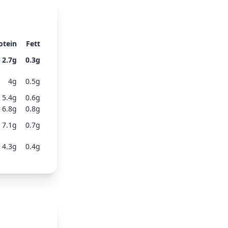
otein
Fett
2.7
g
0.3
g
4
g
0.5
g
5.4
g
0.6
g
6.8
g
0.8
g
7.1
g
0.7
g
4.3
g
0.4
g