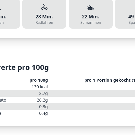

🚴
🏊
in.
28
Min.
22
Min.
49
en
Radfahren
Schwimmen
Spa
erte pro 100g
pro 100g
pro
1 Portion gekocht (
130
kcal
2.7
g
ate
28.2
g
0.3
g
e
0.4
g