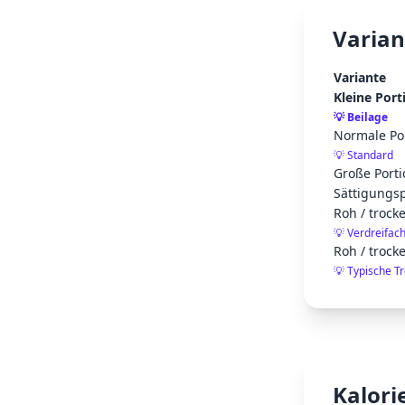
Varian
Variante
Kleine Port
💡
Beilage
Normale Por
💡
Standard
Große Porti
Sättigungsp
Roh / trock
💡
Verdreifac
Roh / trock
💡
Typische T
Kalori