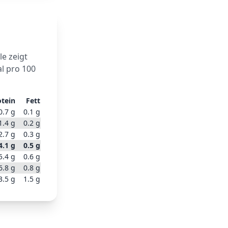
le zeigt
l pro 100
otein
Fett
0.7
g
0.1
g
1.4
g
0.2
g
2.7
g
0.3
g
4.1
g
0.5
g
5.4
g
0.6
g
6.8
g
0.8
g
3.5
g
1.5
g