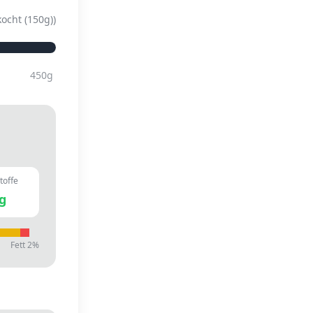
kocht (150g)
)
450
g
toffe
g
Fett
2
%