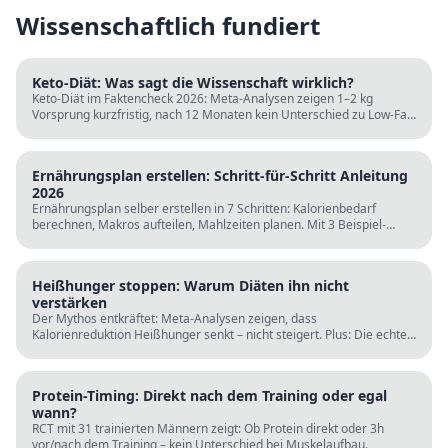
Wissenschaftlich fundiert
Keto-Diät: Was sagt die Wissenschaft wirklich?
Keto-Diät im Faktencheck 2026: Meta-Analysen zeigen 1–2 kg
Vorsprung kurzfristig, nach 12 Monaten kein Unterschied zu Low-Fat.
LDL steigt bei klassischer Keto. Für wen sie passt und für wen nicht.
Ernährungsplan erstellen: Schritt-für-Schritt Anleitung
2026
Ernährungsplan selber erstellen in 7 Schritten: Kalorienbedarf
berechnen, Makros aufteilen, Mahlzeiten planen. Mit 3 Beispiel-
Tagesplänen, Einkaufslisten und kostenlosen Rechnern.
Heißhunger stoppen: Warum Diäten ihn nicht
verstärken
Der Mythos entkräftet: Meta-Analysen zeigen, dass
Kalorienreduktion Heißhunger senkt – nicht steigert. Plus: Die echten
Ursachen (Schlaf, Protein, Blutzucker) und was wirklich hilft.
Protein-Timing: Direkt nach dem Training oder egal
wann?
RCT mit 31 trainierten Männern zeigt: Ob Protein direkt oder 3h
vor/nach dem Training – kein Unterschied bei Muskelaufbau.