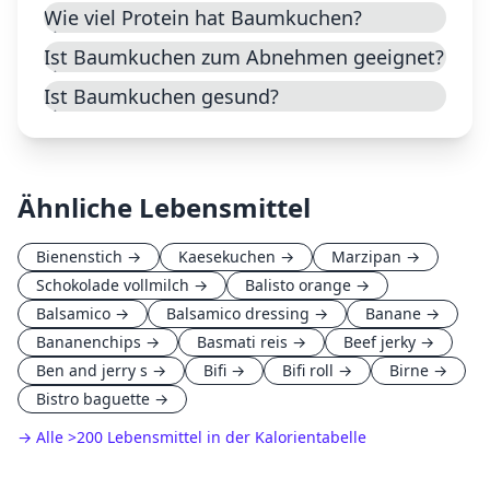
Wie viel Protein hat Baumkuchen?
Ist Baumkuchen zum Abnehmen geeignet?
Ist Baumkuchen gesund?
Ähnliche Lebensmittel
Bienenstich
→
Kaesekuchen
→
Marzipan
→
Schokolade vollmilch
→
Balisto orange
→
Balsamico
→
Balsamico dressing
→
Banane
→
Bananenchips
→
Basmati reis
→
Beef jerky
→
Ben and jerry s
→
Bifi
→
Bifi roll
→
Birne
→
Bistro baguette
→
→ Alle
>
200 Lebensmittel in der Kalorientabelle