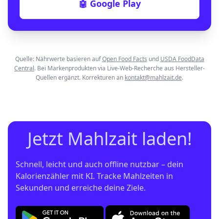
🤖 Google Play
Quelle: Nährwerte basieren auf
Open Food Facts
und
USDA FoodData
Central
. Bei Markenprodukten via Live-Web-Recherche aus Hersteller-
Quellen ergänzt. Korrekturen an
kontakt@mahlzait.de
.
Jetzt Mahlzait laden!
Schnell, leicht und auch offline nutzbar – dein 
Kalorienzähler mit KI. Tracke Mahlzeiten in 
Sekunden und erreiche deine Ziele.