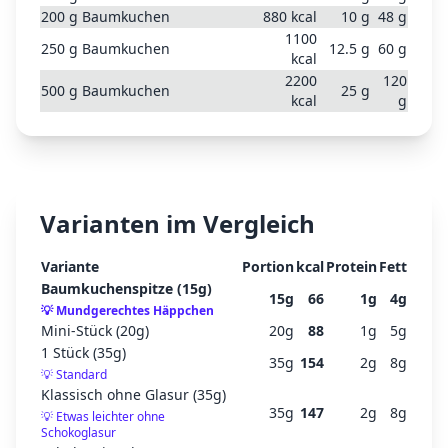
200
g
Baumkuchen
880
kcal
10
g
48
g
1100
250
g
Baumkuchen
12.5
g
60
g
kcal
2200
120
500
g
Baumkuchen
25
g
kcal
g
Varianten im Vergleich
Variante
Portion
kcal
Protein
Fett
Baumkuchenspitze (15g)
15
g
66
1
g
4
g
💡
Mundgerechtes Häppchen
Mini-Stück (20g)
20
g
88
1
g
5
g
1 Stück (35g)
35
g
154
2
g
8
g
💡
Standard
Klassisch ohne Glasur (35g)
35
g
147
2
g
8
g
💡
Etwas leichter ohne
Schokoglasur