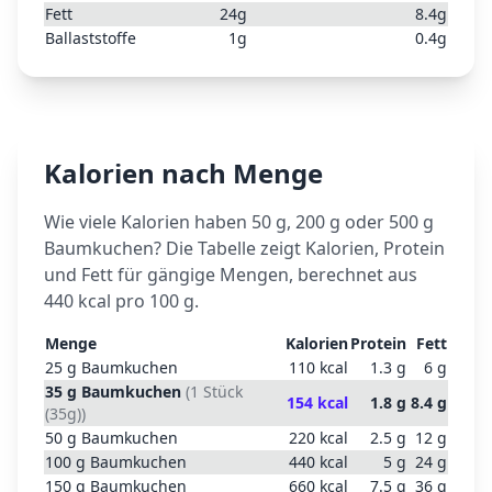
Fett
24
g
8.4
g
Ballaststoffe
1
g
0.4
g
Kalorien nach Menge
Wie viele Kalorien haben 50 g, 200 g oder 500 g
Baumkuchen
? Die Tabelle zeigt Kalorien, Protein
und Fett für gängige Mengen, berechnet aus
440
kcal pro 100 g.
Menge
Kalorien
Protein
Fett
25
g
Baumkuchen
110
kcal
1.3
g
6
g
35
g
Baumkuchen
(
1 Stück
154
kcal
1.8
g
8.4
g
(35g)
)
50
g
Baumkuchen
220
kcal
2.5
g
12
g
100
g
Baumkuchen
440
kcal
5
g
24
g
150
g
Baumkuchen
660
kcal
7.5
g
36
g