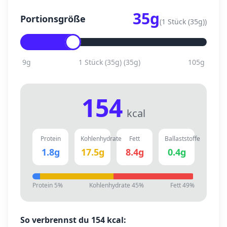
35
g
Portionsgröße
(
1 Stück (35g)
)
9
g
1 Stück (35g)
(
35
g)
105
g
154
kcal
Protein
Kohlenhydrate
Fett
Ballaststoffe
1.8
g
17.5
g
8.4
g
0.4
g
Protein
5
%
Kohlenhydrate
45
%
Fett
49
%
So verbrennst du
154
kcal: