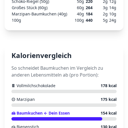
Schoko-Riegel (50g)
50
g
220
2
g
12
g
Großes Stück (60g)
60
g
264
3
g
14
g
Marzipan-Baumkuchen (40g)
40
g
184
2
g
10
g
100g
100
g
440
5
g
24
g
Kalorienvergleich
So schneidet
Baumkuchen
im Vergleich zu
anderen Lebensmitteln ab (pro Portion):
🍫
Vollmilchschokolade
178
kcal
🟡
Marzipan
175
kcal
🍰
Baumkuchen
← Dein Essen
154
kcal
🍰
Bienenstich
130
kcal