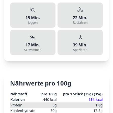
🏃
🚴
15
Min.
22
Min.
Joggen
Radfahren
🏊
🚶
17
Min.
39
Min.
Schwimmen
Spazieren
Nährwerte pro 100g
Nährstoff
pro 100g
pro
1 Stück (35g)
(
35
g)
Kalorien
440
kcal
154
kcal
Protein
5
g
1.8
g
Kohlenhydrate
50
g
17.5
g