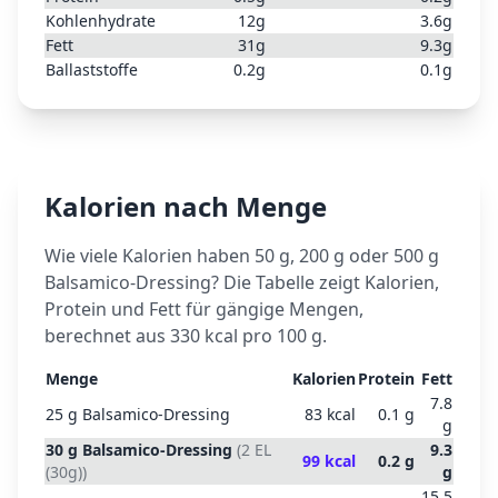
Kohlenhydrate
12
g
3.6
g
Fett
31
g
9.3
g
Ballaststoffe
0.2
g
0.1
g
Kalorien nach Menge
Wie viele Kalorien haben 50 g, 200 g oder 500 g
Balsamico-Dressing
? Die Tabelle zeigt Kalorien,
Protein und Fett für gängige Mengen,
berechnet aus
330
kcal pro 100 g.
Menge
Kalorien
Protein
Fett
7.8
25
g
Balsamico-Dressing
83
kcal
0.1
g
g
30
g
Balsamico-Dressing
(
2 EL
9.3
99
kcal
0.2
g
(30g)
)
g
15.5