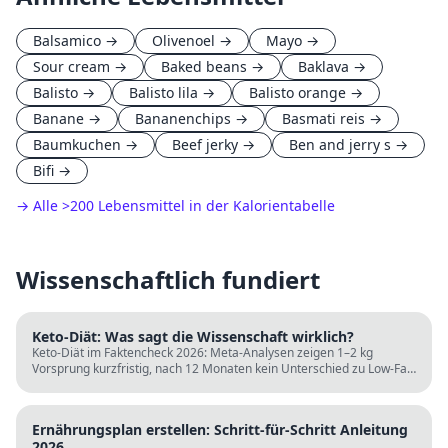
Balsamico
→
Olivenoel
→
Mayo
→
Sour cream
→
Baked beans
→
Baklava
→
Balisto
→
Balisto lila
→
Balisto orange
→
Banane
→
Bananenchips
→
Basmati reis
→
Baumkuchen
→
Beef jerky
→
Ben and jerry s
→
Bifi
→
→ Alle
>
200 Lebensmittel in der Kalorientabelle
Wissenschaftlich fundiert
Keto-Diät: Was sagt die Wissenschaft wirklich?
Keto-Diät im Faktencheck 2026: Meta-Analysen zeigen 1–2 kg
Vorsprung kurzfristig, nach 12 Monaten kein Unterschied zu Low-Fat.
LDL steigt bei klassischer Keto. Für wen sie passt und für wen nicht.
Ernährungsplan erstellen: Schritt-für-Schritt Anleitung
2026