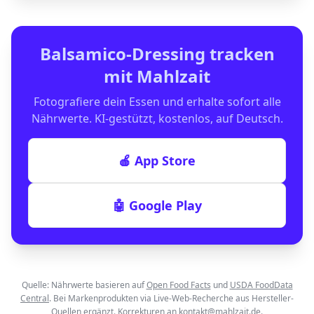
Balsamico-Dressing
tracken
mit Mahlzait
Fotografiere dein Essen und erhalte sofort alle
Nährwerte. KI-gestützt, kostenlos, auf Deutsch.
🍎 App Store
🤖 Google Play
Quelle: Nährwerte basieren auf
Open Food Facts
und
USDA FoodData
Central
. Bei Markenprodukten via Live-Web-Recherche aus Hersteller-
Quellen ergänzt. Korrekturen an
kontakt@mahlzait.de
.