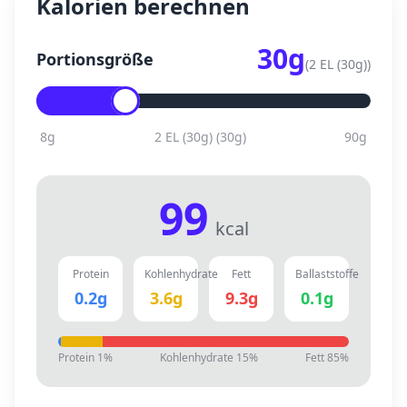
Kalorien berechnen
30
g
Portionsgröße
(
2 EL (30g)
)
8
g
2 EL (30g)
(
30
g)
90
g
99
kcal
Protein
Kohlenhydrate
Fett
Ballaststoffe
0.2
g
3.6
g
9.3
g
0.1
g
Protein
1
%
Kohlenhydrate
15
%
Fett
85
%