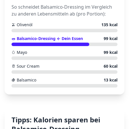
So schneidet
Balsamico-Dressing
im Vergleich
zu anderen Lebensmitteln ab (pro Portion):
🫒
Olivenöl
135
kcal
🥗
Balsamico-Dressing
← Dein Essen
99
kcal
🥚
Mayo
99
kcal
🥛
Sour Cream
60
kcal
🍇
Balsamico
13
kcal
Tipps: Kalorien sparen bei
Balsamico-Dressing