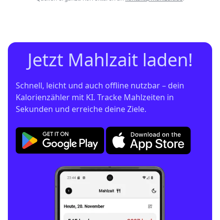
Jetzt Mahlzait laden!
Schnell, leicht und auch offline nutzbar – dein 
Kalorienzähler mit KI. Tracke Mahlzeiten in 
Sekunden und erreiche deine Ziele.