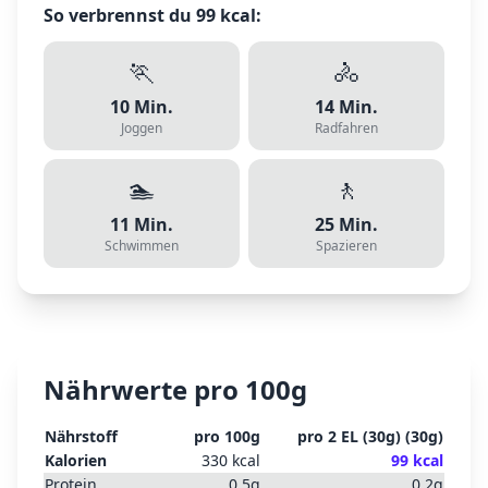
So verbrennst du
99
kcal:
🏃
🚴
10
Min.
14
Min.
Joggen
Radfahren
🏊
🚶
11
Min.
25
Min.
Schwimmen
Spazieren
Nährwerte pro 100g
Nährstoff
pro 100g
pro
2 EL (30g)
(
30
g)
Kalorien
330
kcal
99
kcal
Protein
0.5
g
0.2
g