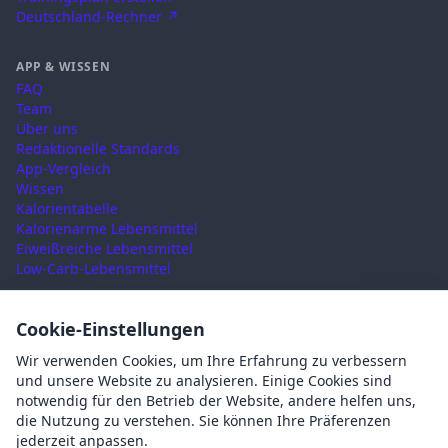
Deutschland-Rechner ↗
APP & WISSEN
FAQ
Team
Über uns
Redaktionelle Standards
App-Vergleich
Wissen
Kalorientabelle
Kalorienarme Lebensmittel
Eiweißreiche Lebensmittel
Low-Carb-Lebensmittel
RECHTLICHES
Cookie-Einstellungen
Nutzungsbedingungen
Wir verwenden Cookies, um Ihre Erfahrung zu verbessern
Datenschutz
und unsere Website zu analysieren. Einige Cookies sind
Impressum
notwendig für den Betrieb der Website, andere helfen uns,
AGB
die Nutzung zu verstehen. Sie können Ihre Präferenzen
Cookies
jederzeit anpassen.
Cookie-Einstellungen