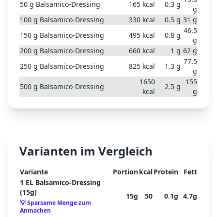
50
g
Balsamico-Dressing
165
kcal
0.3
g
g
100
g
Balsamico-Dressing
330
kcal
0.5
g
31
g
46.5
150
g
Balsamico-Dressing
495
kcal
0.8
g
g
200
g
Balsamico-Dressing
660
kcal
1
g
62
g
77.5
250
g
Balsamico-Dressing
825
kcal
1.3
g
g
1650
155
500
g
Balsamico-Dressing
2.5
g
kcal
g
Varianten im Vergleich
Variante
Portion
kcal
Protein
Fett
1 EL Balsamico-Dressing
(15g)
15
g
50
0.1
g
4.7
g
💡
Sparsame Menge zum
Anmachen