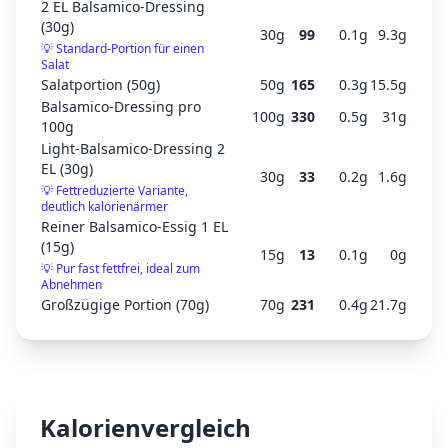
2 EL Balsamico-Dressing
(30g)
30
g
99
0.1
g
9.3
g
💡
Standard-Portion für einen
Salat
Salatportion (50g)
50
g
165
0.3
g
15.5
g
Balsamico-Dressing pro
100
g
330
0.5
g
31
g
100g
Light-Balsamico-Dressing 2
EL (30g)
30
g
33
0.2
g
1.6
g
💡
Fettreduzierte Variante,
deutlich kalorienärmer
Reiner Balsamico-Essig 1 EL
(15g)
15
g
13
0.1
g
0
g
💡
Pur fast fettfrei, ideal zum
Abnehmen
Großzügige Portion (70g)
70
g
231
0.4
g
21.7
g
Kalorienvergleich