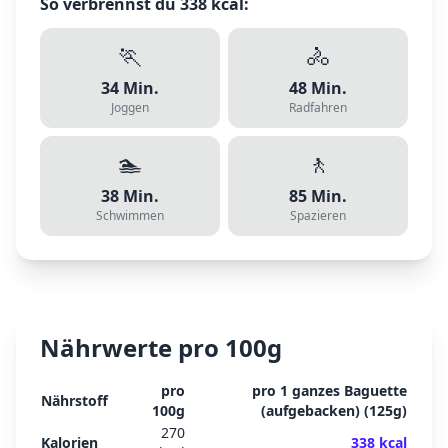
So verbrennst du
338
kcal:
🏃
🚴
34
Min.
48
Min.
Joggen
Radfahren
🏊
🚶
38
Min.
85
Min.
Schwimmen
Spazieren
Nährwerte pro 100g
pro
pro
1 ganzes Baguette
Nährstoff
100g
(aufgebacken)
(
125
g)
270
Kalorien
338
kcal