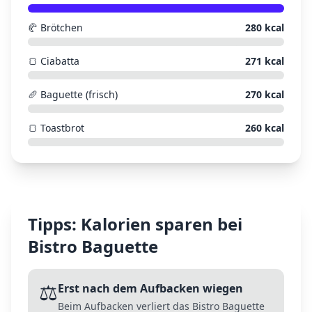
🥐
Brötchen
280
kcal
🍞
Ciabatta
271
kcal
🥖
Baguette (frisch)
270
kcal
🍞
Toastbrot
260
kcal
Tipps: Kalorien sparen bei
Bistro Baguette
⚖️
Erst nach dem Aufbacken wiegen
Beim Aufbacken verliert das Bistro Baguette