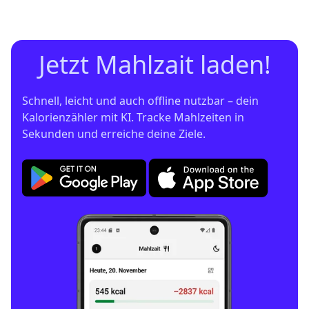
Jetzt Mahlzait laden!
Schnell, leicht und auch offline nutzbar – dein 
Kalorienzähler mit KI. Tracke Mahlzeiten in 
Sekunden und erreiche deine Ziele.