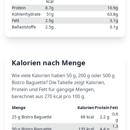
kcal
Protein
8.7
g
10.9
g
Kohlenhydrate
51
g
63.8
g
Fett
2.5
g
3.1
g
Ballaststoffe
2.5
g
3.1
g
Kalorien nach Menge
Wie viele Kalorien haben 50 g, 200 g oder 500 g
Bistro Baguette
? Die Tabelle zeigt Kalorien,
Protein und Fett für gängige Mengen,
berechnet aus
270
kcal pro 100 g.
Menge
Kalorien
Protein
Fett
0.6
25
g
Bistro Baguette
68
kcal
2.2
g
g
1.3
50
g
Bistro Baguette
135
kcal
4.4
g