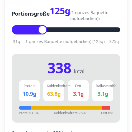
125
g
(
1 ganzes Baguette
Portionsgröße
(aufgebacken)
)
31
g
1 ganzes Baguette (aufgebacken)
(
125
g)
375
g
338
kcal
Protein
Kohlenhydrate
Fett
Ballaststoffe
10.9
g
63.8
g
3.1
g
3.1
g
Protein
13
%
Kohlenhydrate
76
%
Fett
8
%