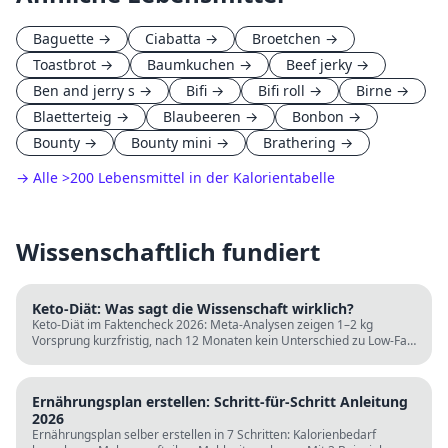
Baguette
→
Ciabatta
→
Broetchen
→
Toastbrot
→
Baumkuchen
→
Beef jerky
→
Ben and jerry s
→
Bifi
→
Bifi roll
→
Birne
→
Blaetterteig
→
Blaubeeren
→
Bonbon
→
Bounty
→
Bounty mini
→
Brathering
→
→ Alle
>
200 Lebensmittel in der Kalorientabelle
Wissenschaftlich fundiert
Keto-Diät: Was sagt die Wissenschaft wirklich?
Keto-Diät im Faktencheck 2026: Meta-Analysen zeigen 1–2 kg
Vorsprung kurzfristig, nach 12 Monaten kein Unterschied zu Low-Fat.
LDL steigt bei klassischer Keto. Für wen sie passt und für wen nicht.
Ernährungsplan erstellen: Schritt-für-Schritt Anleitung
2026
Ernährungsplan selber erstellen in 7 Schritten: Kalorienbedarf