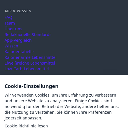
APP & WISSEN
FAQ
Team
Über uns
Redaktionelle Standards
App-Vergleich
Wissen
Kalorientabelle
Kalorienarme Lebensmittel
Eiweißreiche Lebensmittel
Low-Carb-Lebensmittel
RECHTLICHES
Cookie-Einstellungen
Nutzungsbedingungen
Wir verwenden Cookies, um Ihre Erfahrung zu verbessern
Datenschutz
und unsere Website zu analysieren. Einige Cookies sind
Impressum
notwendig für den Betrieb der Website, andere helfen uns,
AGB
die Nutzung zu verstehen. Sie können Ihre Präferenzen
Cookies
jederzeit anpassen.
Cookie-Einstellungen
Cookie-Richtlinie lesen