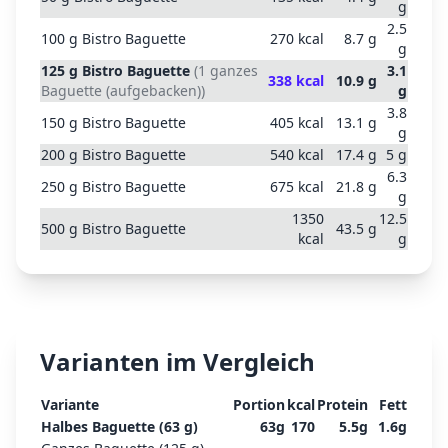
g
2.5
100
g
Bistro Baguette
270
kcal
8.7
g
g
125
g
Bistro Baguette
(
1 ganzes
3.1
338
kcal
10.9
g
Baguette (aufgebacken)
)
g
3.8
150
g
Bistro Baguette
405
kcal
13.1
g
g
200
g
Bistro Baguette
540
kcal
17.4
g
5
g
6.3
250
g
Bistro Baguette
675
kcal
21.8
g
g
1350
12.5
500
g
Bistro Baguette
43.5
g
kcal
g
Varianten im Vergleich
Variante
Portion
kcal
Protein
Fett
Halbes Baguette (63 g)
63
g
170
5.5
g
1.6
g