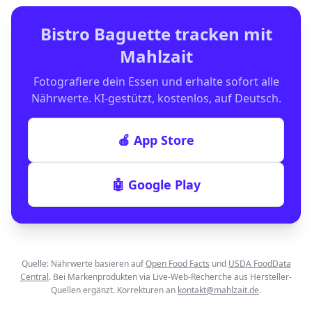
Bistro Baguette
tracken mit
Mahlzait
Fotografiere dein Essen und erhalte sofort alle
Nährwerte. KI-gestützt, kostenlos, auf Deutsch.
🍎 App Store
🤖 Google Play
Quelle: Nährwerte basieren auf
Open Food Facts
und
USDA FoodData
Central
. Bei Markenprodukten via Live-Web-Recherche aus Hersteller-
Quellen ergänzt. Korrekturen an
kontakt@mahlzait.de
.