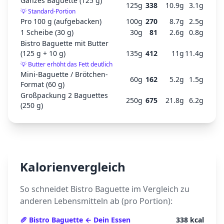
Ganzes Baguette (125 g)
125
g
338
10.9
g
3.1
g
💡
Standard-Portion
Pro 100 g (aufgebacken)
100
g
270
8.7
g
2.5
g
1 Scheibe (30 g)
30
g
81
2.6
g
0.8
g
Bistro Baguette mit Butter
(125 g + 10 g)
135
g
412
11
g
11.4
g
💡
Butter erhöht das Fett deutlich
Mini-Baguette / Brötchen-
60
g
162
5.2
g
1.5
g
Format (60 g)
Großpackung 2 Baguettes
250
g
675
21.8
g
6.2
g
(250 g)
Kalorienvergleich
So schneidet
Bistro Baguette
im Vergleich zu
anderen Lebensmitteln ab (pro Portion):
🥖
Bistro Baguette
← Dein Essen
338
kcal