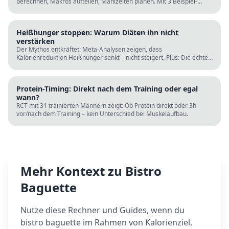
berechnen, Makros aufteilen, Mahlzeiten planen. Mit 3 Beispiel-
Tagesplänen, Einkaufslisten und kostenlosen Rechnern.
Heißhunger stoppen: Warum Diäten ihn nicht
verstärken
Der Mythos entkräftet: Meta-Analysen zeigen, dass
Kalorienreduktion Heißhunger senkt – nicht steigert. Plus: Die echten
Ursachen (Schlaf, Protein, Blutzucker) und was wirklich hilft.
Protein-Timing: Direkt nach dem Training oder egal
wann?
RCT mit 31 trainierten Männern zeigt: Ob Protein direkt oder 3h
vor/nach dem Training – kein Unterschied bei Muskelaufbau.
Mehr Kontext zu
Bistro
Baguette
Nutze diese Rechner und Guides, wenn du
bistro baguette
im Rahmen von Kalorienziel,