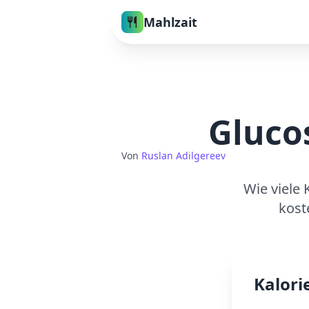
Mahlzait
Gluco
Von
Ruslan Adilgereev
Wie viele 
kost
Kalori