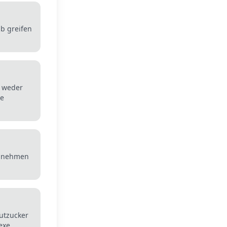
lb greifen
t weder
re
 abnehmen
utzucker
exe