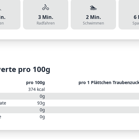

🚴
🏊
n.
3
Min.
2
Min.
6
en
Radfahren
Schwimmen
Spa
erte pro 100g
pro 100g
pro
1 Plättchen Traubenzuck
374
kcal
0
g
ate
93
g
0
g
e
0
g