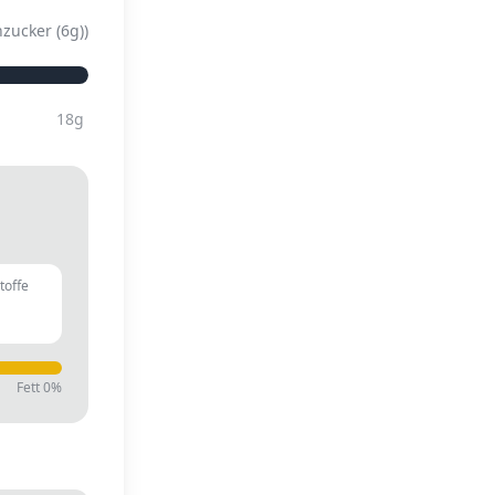
zucker (6g)
)
18
g
toffe
g
Fett
0
%