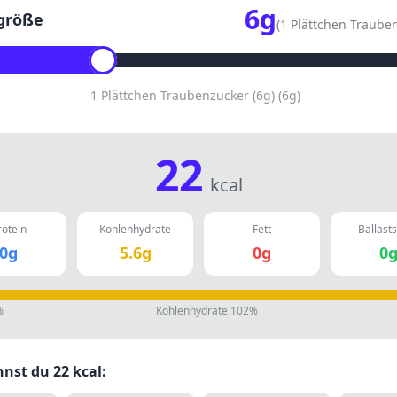
6
g
größe
(
1 Plättchen Trauben
1 Plättchen Traubenzucker (6g)
(
6
g)
22
kcal
rotein
Kohlenhydrate
Fett
Ballasts
0
g
5.6
g
0
g
0
%
Kohlenhydrate
102
%
nnst du
22
kcal: