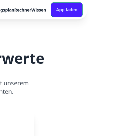
App laden
ngsplan
Rechner
Wissen
rwerte
it unserem
nten.