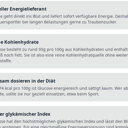
ller Energielieferant
e geht direkt ins Blut und liefert sofort verfügbare Energie. Desha
ersportler bei langen Belastungen gerne zu Traubenzucker.
ne Kohlenhydrate
ose besteht zu rund 93g pro 100g aus Kohlenhydraten und enthäl
ß noch Fett. Sie ist also eine reine Kohlenhydratquelle ohne weite
stoffe.
sam dosieren in der Diät
74 kcal pro 100g ist Glucose energiereich und sättigt kaum. Wer
e, sollte sie nur gezielt einsetzen, etwa beim Sport.
er glykämischer Index
ose hat den höchstmöglichen glykämischen Index und lässt den Bl
h ansteigen. Für eine gleichmäßige Energieversorgung sind kompl