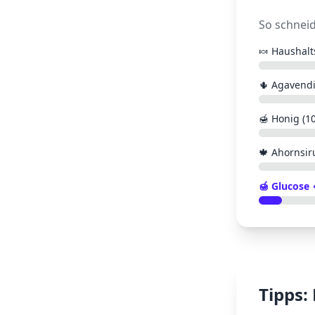
So schnei
🍬
Haushalt
🌵
Agavendi
🍯
Honig (1
🍁
Ahornsir
🍯
Glucose
Tipps: