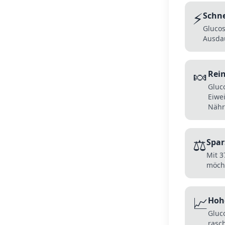
⚡
Schne
Glucos
Ausdau
🍬
Rei
Gluc
Eiwei
Nähr
⚖️
Spar
Mit 3
möcht
📈
Hoh
Gluc
rasc