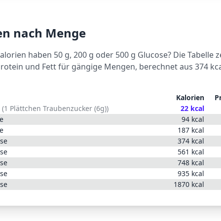
ien nach Menge
Kalorien haben 50 g, 200 g oder 500 g
Glucose
? Die Tabelle z
Protein und Fett für gängige Mengen, berechnet aus
374
kca
Kalorien
P
(
1 Plättchen Traubenzucker (6g)
)
22
kcal
e
94
kcal
e
187
kcal
se
374
kcal
se
561
kcal
se
748
kcal
se
935
kcal
se
1870
kcal