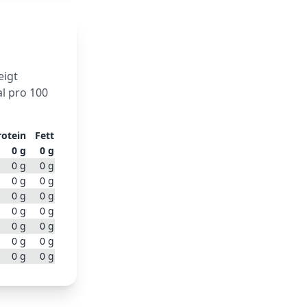
eigt
l pro 100
rotein
Fett
0
g
0
g
0
g
0
g
0
g
0
g
0
g
0
g
0
g
0
g
0
g
0
g
0
g
0
g
0
g
0
g