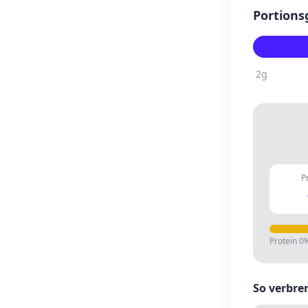
Portions
2
g
P
Protein
0
So verbre