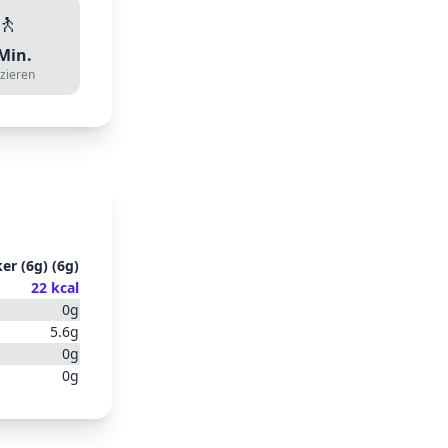
🚶
Min.
zieren
er (6g)
(
6
g)
22
kcal
0
g
5.6
g
0
g
0
g