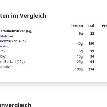
ten im Vergleich
Portion
kcal
Pr
 Traubenzucker (6g)
6
g
22
Täfelchen
ubenzucker (40g)
40
g
150
ackung
(5g)
5
g
19
(15g)
15
g
56
um Backen (25g)
25
g
94
sepulver
100
g
374
envergleich