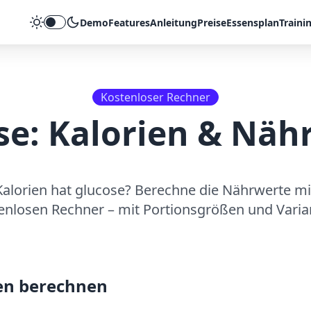
Demo
Features
Anleitung
Preise
Essensplan
Traini
Theme umschalten
Kostenloser Rechner
se
: Kalorien & Näh
Kalorien hat
glucose
? Berechne die Nährwerte m
enlosen Rechner – mit Portionsgrößen und Varia
en berechnen