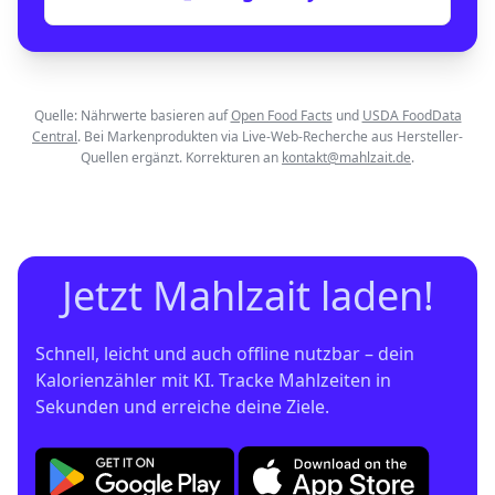
Quelle: Nährwerte basieren auf
Open Food Facts
und
USDA FoodData
Central
. Bei Markenprodukten via Live-Web-Recherche aus Hersteller-
Quellen ergänzt. Korrekturen an
kontakt@mahlzait.de
.
Jetzt Mahlzait laden!
Schnell, leicht und auch offline nutzbar – dein 
Kalorienzähler mit KI. Tracke Mahlzeiten in 
Sekunden und erreiche deine Ziele.