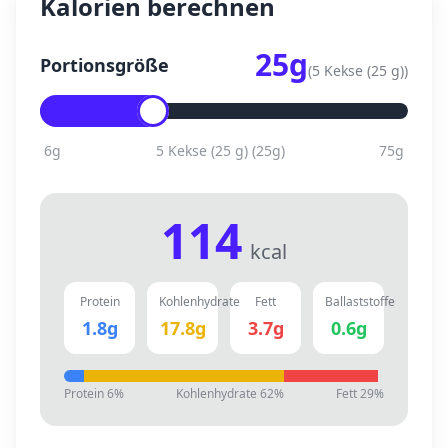
Kalorien berechnen
25
g
Portionsgröße
(
5 Kekse (25 g)
)
6
g
5 Kekse (25 g)
(
25
g)
75
g
114
kcal
Protein
Kohlenhydrate
Fett
Ballaststoffe
1.8
g
17.8
g
3.7
g
0.6
g
Protein
6
%
Kohlenhydrate
62
%
Fett
29
%