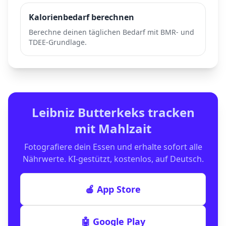
Kalorienbedarf berechnen
Berechne deinen täglichen Bedarf mit BMR- und
TDEE-Grundlage.
Leibniz Butterkeks
tracken
mit Mahlzait
Fotografiere dein Essen und erhalte sofort alle
Nährwerte. KI-gestützt, kostenlos, auf Deutsch.
🍎 App Store
🤖 Google Play