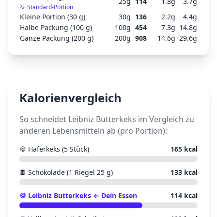
25
g
114
1.8
g
3.7
g
💡
Standard-Portion
Kleine Portion (30 g)
30
g
136
2.2
g
4.4
g
Halbe Packung (100 g)
100
g
454
7.3
g
14.8
g
Ganze Packung (200 g)
200
g
908
14.6
g
29.6
g
Kalorienvergleich
So schneidet
Leibniz Butterkeks
im Vergleich zu
anderen Lebensmitteln ab (pro Portion):
🍪
Haferkeks (5 Stück)
165
kcal
🍫
Schokolade (1 Riegel 25 g)
133
kcal
🍪
Leibniz Butterkeks
← Dein Essen
114
kcal