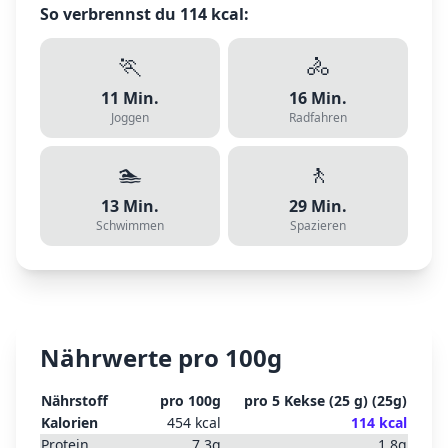
So verbrennst du
114
kcal:
🏃
🚴
11
Min.
16
Min.
Joggen
Radfahren
🏊
🚶
13
Min.
29
Min.
Schwimmen
Spazieren
Nährwerte pro 100g
Nährstoff
pro 100g
pro
5 Kekse (25 g)
(
25
g)
Kalorien
454
kcal
114
kcal
Protein
7.3
g
1.8
g