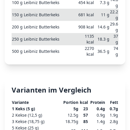
100
g
Leibniz Butterkeks
454
kcal
7.3
g
g
22.2
150
g
Leibniz Butterkeks
681
kcal
11
g
g
29.6
200
g
Leibniz Butterkeks
908
kcal
14.6
g
g
1135
37
250
g
Leibniz Butterkeks
18.3
g
kcal
g
2270
74
500
g
Leibniz Butterkeks
36.5
g
kcal
g
Varianten im Vergleich
Variante
Portion
kcal
Protein
Fett
1 Keks (5 g)
5
g
23
0.4
g
0.7
g
2 Kekse (12,5 g)
12.5
g
57
0.9
g
1.9
g
3 Kekse (18,75 g)
18.75
g
85
1.4
g
2.8
g
5 Kekse (25 g)