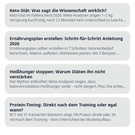
Keto-Diät: Was sagt die Wissenschaft wirklich?
Keto-Diät im Faktencheck 2026: Meta-Analysen zeigen 1–2 kg
Vorsprung kurzfristig, nach 12 Monaten kein Unterschied zu Low-Fat.
LDL steigt bei klassischer Keto. Für wen sie passt und für wen nicht.
Ernährungsplan erstellen: Schritt-für-Schritt Anleitung
2026
Ernährungsplan selber erstellen in 7 Schritten: Kalorienbedarf
berechnen, Makros aufteilen, Mahlzeiten planen. Mit 3 Beispiel-
Tagesplänen, Einkaufslisten und kostenlosen Rechnern.
Heißhunger stoppen: Warum Diäten ihn nicht
verstärken
Der Mythos entkräftet: Meta-Analysen zeigen, dass
Kalorienreduktion Heißhunger senkt – nicht steigert. Plus: Die echten
Ursachen (Schlaf, Protein, Blutzucker) und was wirklich hilft.
Protein-Timing: Direkt nach dem Training oder egal
wann?
RCT mit 31 trainierten Männern zeigt: Ob Protein direkt oder 3h
vor/nach dem Training – kein Unterschied bei Muskelaufbau.