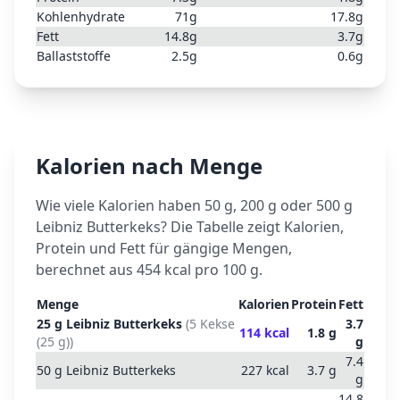
Kohlenhydrate
71
g
17.8
g
Fett
14.8
g
3.7
g
Ballaststoffe
2.5
g
0.6
g
Kalorien nach Menge
Wie viele Kalorien haben 50 g, 200 g oder 500 g
Leibniz Butterkeks
? Die Tabelle zeigt Kalorien,
Protein und Fett für gängige Mengen,
berechnet aus
454
kcal pro 100 g.
Menge
Kalorien
Protein
Fett
25
g
Leibniz Butterkeks
(
5 Kekse
3.7
114
kcal
1.8
g
(25 g)
)
g
7.4
50
g
Leibniz Butterkeks
227
kcal
3.7
g
g
14.8