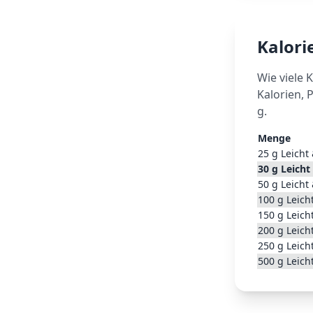
Kalor
Wie viele 
Kalorien, 
g.
Menge
25
g
Leicht
30
g
Leicht
50
g
Leicht
100
g
Leich
150
g
Leich
200
g
Leich
250
g
Leich
500
g
Leich