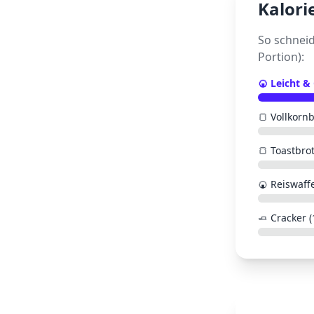
Kalori
So schnei
Portion):
🍘
Leicht &
🍞
Vollkornb
🍞
Toastbrot
🍘
Reiswaffe
🧈
Cracker (1