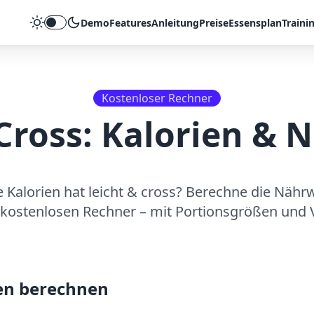
Demo
Features
Anleitung
Preise
Essensplan
Traini
Theme umschalten
Kostenloser Rechner
Cross
: Kalorien & 
e Kalorien hat
leicht & cross
? Berechne die Nährw
kostenlosen Rechner – mit Portionsgrößen und V
en berechnen