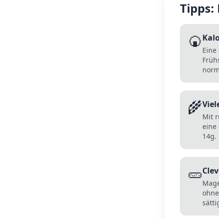
Tipps:
🍘
Kalo
Eine 
Früh
norm
🌾
Viel
Mit r
eine
14g.
🥒
Clev
Mage
ohne
sätti