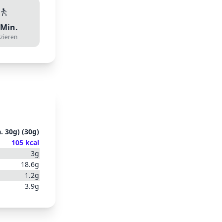
🚶
Min.
zieren
. 30g)
(
30
g)
105
kcal
3
g
18.6
g
1.2
g
3.9
g