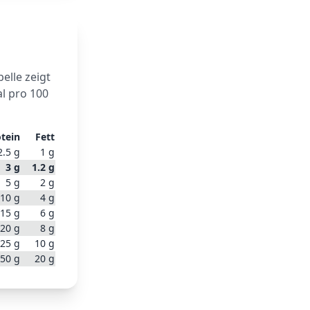
belle zeigt
l pro 100
tein
Fett
2.5
g
1
g
3
g
1.2
g
5
g
2
g
10
g
4
g
15
g
6
g
20
g
8
g
25
g
10
g
50
g
20
g