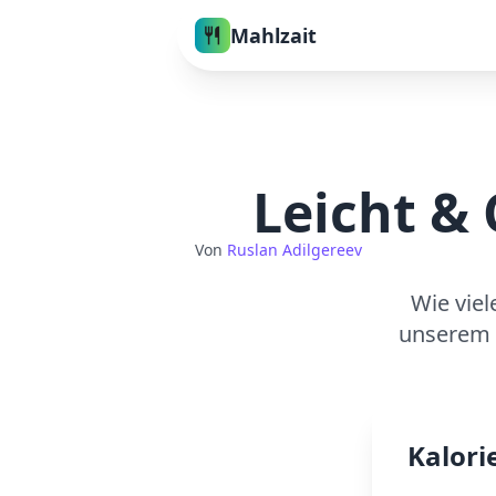
Mahlzait
Leicht & 
Von
Ruslan Adilgereev
Wie viel
unserem 
Kalori