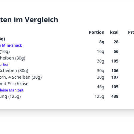
ten im Vergleich
Portion
kcal
Pr
8g)
8
g
28
r Mini-Snack
(16g)
16
g
56
cheiben (30g)
30
g
105
ortion
 Scheiben (30g)
30
g
106
orn, 4 Scheiben (30g)
30
g
107
mit Frischkäse
46
g
105
kleine Mahlzeit
ung (125g)
125
g
438