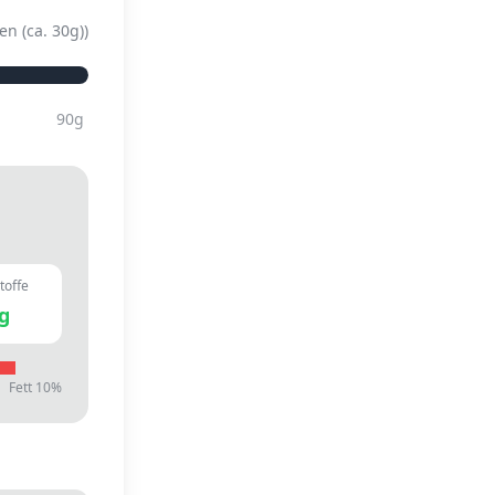
en (ca. 30g)
)
90
g
toffe
g
Fett
10
%