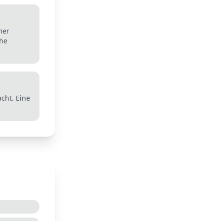
mer
che
cht. Eine