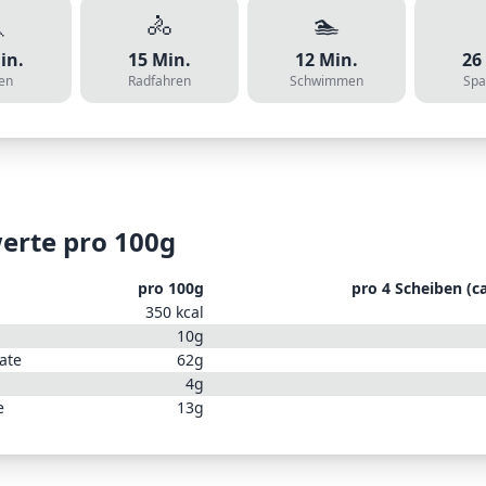

🚴
🏊
in.
15
Min.
12
Min.
26
en
Radfahren
Schwimmen
Spa
erte pro 100g
pro 100g
pro
4 Scheiben (ca
350
kcal
10
g
ate
62
g
4
g
e
13
g