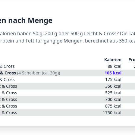
ien nach Menge
Kalorien haben 50 g, 200 g oder 500 g
Leicht & Cross
? Die Ta
Protein und Fett für gängige Mengen, berechnet aus
350
kca
Kalorien
Pro
 & Cross
88
kcal
 & Cross
(
4 Scheiben (ca. 30g)
)
105
kcal
 & Cross
175
kcal
t & Cross
350
kcal
t & Cross
525
kcal
t & Cross
700
kcal
t & Cross
875
kcal
t & Cross
1750
kcal