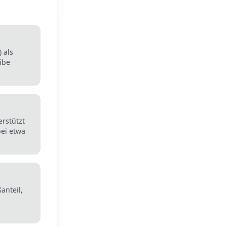
 als
ibe
erstützt
bei etwa
anteil,