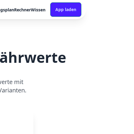
App laden
ngsplan
Rechner
Wissen
Nährwerte
erte mit
arianten.