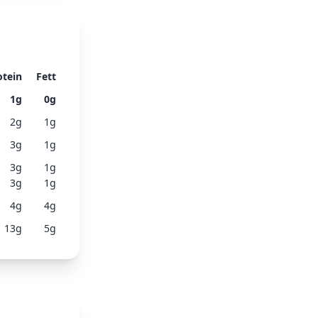
otein
Fett
1
g
0
g
2
g
1
g
3
g
1
g
3
g
1
g
3
g
1
g
4
g
4
g
13
g
5
g