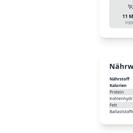

11
M
Jogg
Nährw
Nährstoff
Kalorien
Protein
Kohlenhydr
Fett
Ballaststoff