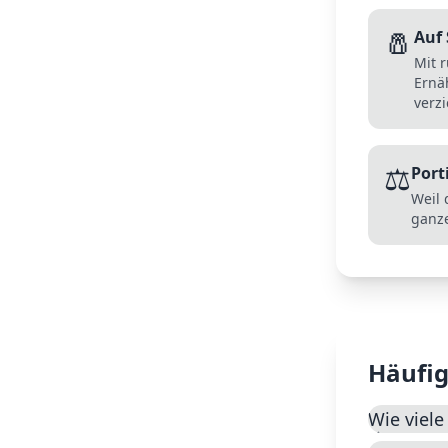
🧂
Auf 
Mit r
Ernä
verzi
⚖️
Port
Weil 
ganze
Häufig
Wie viele