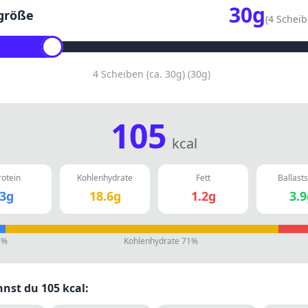
30
g
größe
(
4 Scheib
4 Scheiben (ca. 30g)
(
30
g)
105
kcal
rotein
Kohlenhydrate
Fett
Ballasts
3
g
18.6
g
1.2
g
3.9
1
%
Kohlenhydrate
71
%
nnst du
105
kcal: