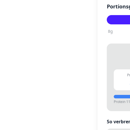
Portions
8
g
P
Protein
1
So verbre