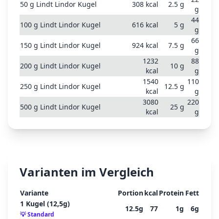
50
g
Lindt Lindor Kugel
308
kcal
2.5
g
g
44
100
g
Lindt Lindor Kugel
616
kcal
5
g
g
66
150
g
Lindt Lindor Kugel
924
kcal
7.5
g
g
1232
88
200
g
Lindt Lindor Kugel
10
g
kcal
g
1540
110
250
g
Lindt Lindor Kugel
12.5
g
kcal
g
3080
220
500
g
Lindt Lindor Kugel
25
g
kcal
g
Varianten im Vergleich
Variante
Portion
kcal
Protein
Fett
1 Kugel (12,5g)
12.5
g
77
1
g
6
g
💡
Standard