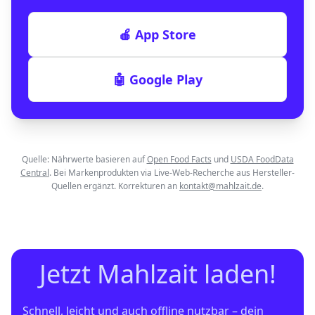
🍎 App Store
🤖 Google Play
Quelle: Nährwerte basieren auf
Open Food Facts
und
USDA FoodData
Central
. Bei Markenprodukten via Live-Web-Recherche aus Hersteller-
Quellen ergänzt. Korrekturen an
kontakt@mahlzait.de
.
Jetzt Mahlzait laden!
Schnell, leicht und auch offline nutzbar – dein 