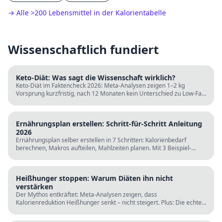
→ Alle
>
200 Lebensmittel in der Kalorientabelle
Wissenschaftlich fundiert
Keto-Diät: Was sagt die Wissenschaft wirklich?
Keto-Diät im Faktencheck 2026: Meta-Analysen zeigen 1–2 kg
Vorsprung kurzfristig, nach 12 Monaten kein Unterschied zu Low-Fat.
LDL steigt bei klassischer Keto. Für wen sie passt und für wen nicht.
Ernährungsplan erstellen: Schritt-für-Schritt Anleitung
2026
Ernährungsplan selber erstellen in 7 Schritten: Kalorienbedarf
berechnen, Makros aufteilen, Mahlzeiten planen. Mit 3 Beispiel-
Tagesplänen, Einkaufslisten und kostenlosen Rechnern.
Heißhunger stoppen: Warum Diäten ihn nicht
verstärken
Der Mythos entkräftet: Meta-Analysen zeigen, dass
Kalorienreduktion Heißhunger senkt – nicht steigert. Plus: Die echten
Ursachen (Schlaf, Protein, Blutzucker) und was wirklich hilft.