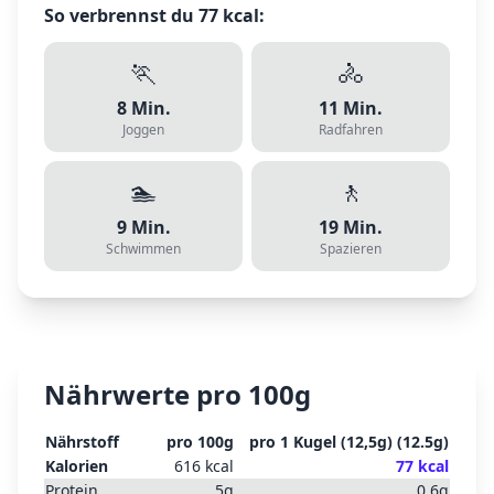
So verbrennst du
77
kcal:
🏃
🚴
8
Min.
11
Min.
Joggen
Radfahren
🏊
🚶
9
Min.
19
Min.
Schwimmen
Spazieren
Nährwerte pro 100g
Nährstoff
pro 100g
pro
1 Kugel (12,5g)
(
12.5
g)
Kalorien
616
kcal
77
kcal
Protein
5
g
0.6
g