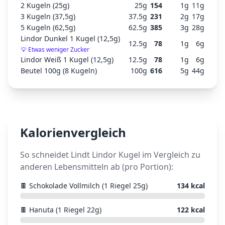
2 Kugeln (25g)
25
g
154
1
g
11
g
3 Kugeln (37,5g)
37.5
g
231
2
g
17
g
5 Kugeln (62,5g)
62.5
g
385
3
g
28
g
Lindor Dunkel 1 Kugel (12,5g)
12.5
g
78
1
g
6
g
💡
Etwas weniger Zucker
Lindor Weiß 1 Kugel (12,5g)
12.5
g
78
1
g
6
g
Beutel 100g (8 Kugeln)
100
g
616
5
g
44
g
Kalorienvergleich
So schneidet
Lindt Lindor Kugel
im Vergleich zu
anderen Lebensmitteln ab (pro Portion):
🍫
Schokolade Vollmilch (1 Riegel 25g)
134
kcal
🍫
Hanuta (1 Riegel 22g)
122
kcal