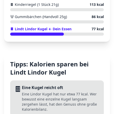
🍫
Kinderriegel (1 Stück 21g)
113
kcal
🐻
Gummibärchen (Handvoll 25g)
86
kcal
🍫
Lindt Lindor Kugel
← Dein Essen
77
kcal
Tipps: Kalorien sparen bei
Lindt Lindor Kugel
🍫
Eine Kugel reicht oft
Eine Lindor Kugel hat nur etwa 77 kcal. Wer
bewusst eine einzelne Kugel langsam
zergehen lässt, hat den Genuss ohne große
Kalorienbilanz.