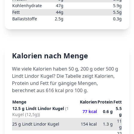
Kohlenhydrate
47
g
5.9
g
Fett
44
g
5.5
g
Ballaststoffe
2.5
g
0.3
g
Kalorien nach Menge
Wie viele Kalorien haben 50 g, 200 g oder 500 g
Lindt Lindor Kugel
? Die Tabelle zeigt Kalorien,
Protein und Fett für gängige Mengen,
berechnet aus
616
kcal pro 100 g.
Menge
Kalorien
Protein
Fett
12.5
g
Lindt Lindor Kugel
(
1
5.5
77
kcal
0.6
g
Kugel (12,5g)
)
g
11
25
g
Lindt Lindor Kugel
154
kcal
1.3
g
g
22