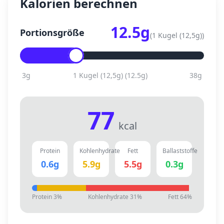
Kalorien berechnen
12.5
g
Portionsgröße
(
1 Kugel (12,5g)
)
3
g
1 Kugel (12,5g)
(
12.5
g)
38
g
77
kcal
Protein
Kohlenhydrate
Fett
Ballaststoffe
0.6
g
5.9
g
5.5
g
0.3
g
Protein
3
%
Kohlenhydrate
31
%
Fett
64
%