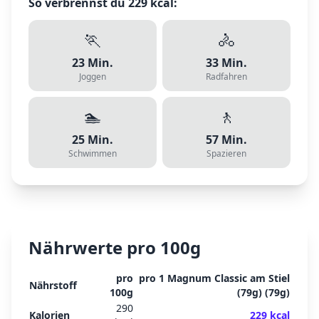
So verbrennst du
229
kcal:
🏃
🚴
23
Min.
33
Min.
Joggen
Radfahren
🏊
🚶
25
Min.
57
Min.
Schwimmen
Spazieren
Nährwerte pro 100g
pro
pro
1 Magnum Classic am Stiel
Nährstoff
100g
(79g)
(
79
g)
290
Kalorien
229
kcal