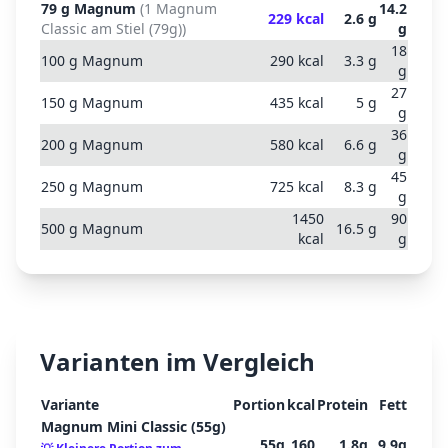
79
g
Magnum
(
1 Magnum
14.2
229
kcal
2.6
g
Classic am Stiel (79g)
)
g
18
100
g
Magnum
290
kcal
3.3
g
g
27
150
g
Magnum
435
kcal
5
g
g
36
200
g
Magnum
580
kcal
6.6
g
g
45
250
g
Magnum
725
kcal
8.3
g
g
1450
90
500
g
Magnum
16.5
g
kcal
g
Varianten im Vergleich
Variante
Portion
kcal
Protein
Fett
Magnum Mini Classic (55g)
55
g
160
1.8
g
9.9
g