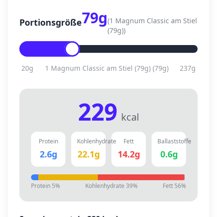
79
g
(
1 Magnum Classic am Stiel
Portionsgröße
(79g)
)
20
g
1 Magnum Classic am Stiel (79g)
(
79
g)
237
g
229
kcal
Protein
Kohlenhydrate
Fett
Ballaststoffe
2.6
g
22.1
g
14.2
g
0.6
g
Protein
5
%
Kohlenhydrate
39
%
Fett
56
%