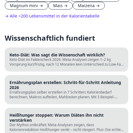
Magnum mini
→
Mais
→
Maizena
→
→ Alle
>
200 Lebensmittel in der Kalorientabelle
Wissenschaftlich fundiert
Keto-Diät: Was sagt die Wissenschaft wirklich?
Keto-Diät im Faktencheck 2026: Meta-Analysen zeigen 1–2 kg
Vorsprung kurzfristig, nach 12 Monaten kein Unterschied zu Low-Fat.
LDL steigt bei klassischer Keto. Für wen sie passt und für wen nicht.
Ernährungsplan erstellen: Schritt-für-Schritt Anleitung
2026
Ernährungsplan selber erstellen in 7 Schritten: Kalorienbedarf
berechnen, Makros aufteilen, Mahlzeiten planen. Mit 3 Beispiel-
Tagesplänen, Einkaufslisten und kostenlosen Rechnern.
Heißhunger stoppen: Warum Diäten ihn nicht
verstärken
Der Mythos entkräftet: Meta-Analysen zeigen, dass
Kalorienreduktion Heißhunger senkt – nicht steigert. Plus: Die echten