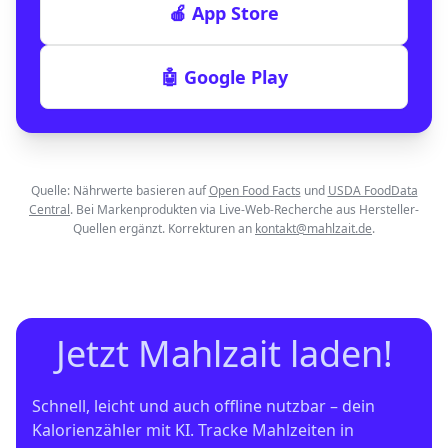
🍎 App Store
🤖 Google Play
Quelle: Nährwerte basieren auf
Open Food Facts
und
USDA FoodData
Central
. Bei Markenprodukten via Live-Web-Recherche aus Hersteller-
Quellen ergänzt. Korrekturen an
kontakt@mahlzait.de
.
Jetzt Mahlzait laden!
Schnell, leicht und auch offline nutzbar – dein 
Kalorienzähler mit KI. Tracke Mahlzeiten in 