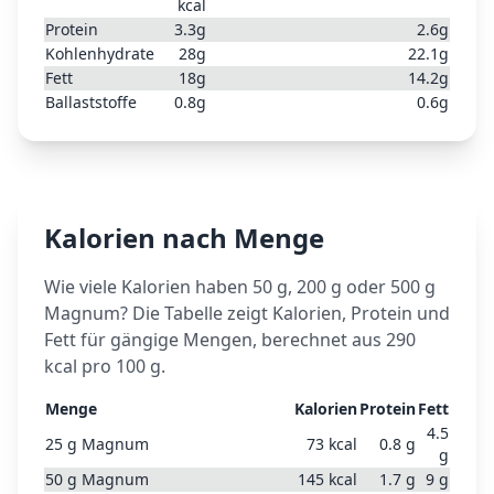
kcal
Protein
3.3
g
2.6
g
Kohlenhydrate
28
g
22.1
g
Fett
18
g
14.2
g
Ballaststoffe
0.8
g
0.6
g
Kalorien nach Menge
Wie viele Kalorien haben 50 g, 200 g oder 500 g
Magnum
? Die Tabelle zeigt Kalorien, Protein und
Fett für gängige Mengen, berechnet aus
290
kcal pro 100 g.
Menge
Kalorien
Protein
Fett
4.5
25
g
Magnum
73
kcal
0.8
g
g
50
g
Magnum
145
kcal
1.7
g
9
g