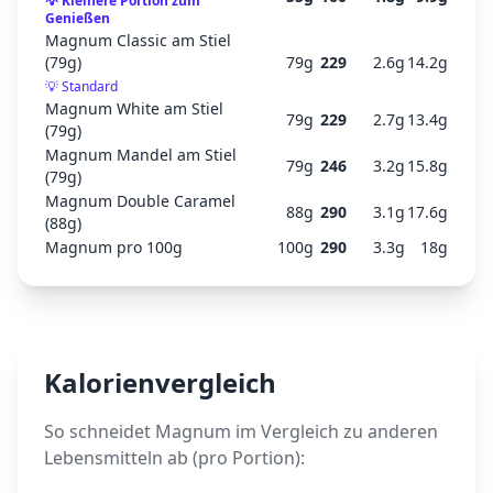
💡
Kleinere Portion zum
Genießen
Magnum Classic am Stiel
(79g)
79
g
229
2.6
g
14.2
g
💡
Standard
Magnum White am Stiel
79
g
229
2.7
g
13.4
g
(79g)
Magnum Mandel am Stiel
79
g
246
3.2
g
15.8
g
(79g)
Magnum Double Caramel
88
g
290
3.1
g
17.6
g
(88g)
Magnum pro 100g
100
g
290
3.3
g
18
g
Kalorienvergleich
So schneidet
Magnum
im Vergleich zu anderen
Lebensmitteln ab (pro Portion):