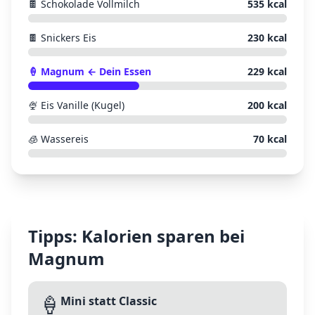
🍫
Schokolade Vollmilch
535
kcal
🍫
Snickers Eis
230
kcal
🍦
Magnum
← Dein Essen
229
kcal
🍨
Eis Vanille (Kugel)
200
kcal
🧊
Wassereis
70
kcal
Tipps: Kalorien sparen bei
Magnum
🍦
Mini statt Classic