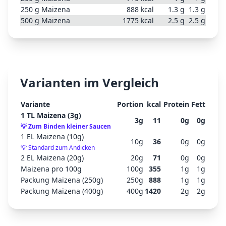
250
g
Maizena
888
kcal
1.3
g
1.3
g
500
g
Maizena
1775
kcal
2.5
g
2.5
g
Varianten im Vergleich
Variante
Portion
kcal
Protein
Fett
1 TL Maizena (3g)
3
g
11
0
g
0
g
💡
Zum Binden kleiner Saucen
1 EL Maizena (10g)
10
g
36
0
g
0
g
💡
Standard zum Andicken
2 EL Maizena (20g)
20
g
71
0
g
0
g
Maizena pro 100g
100
g
355
1
g
1
g
Packung Maizena (250g)
250
g
888
1
g
1
g
Packung Maizena (400g)
400
g
1420
2
g
2
g