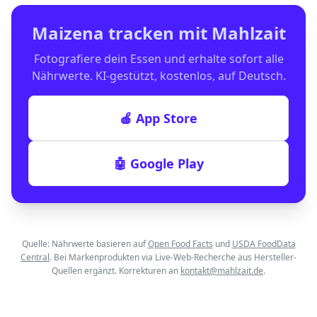
Maizena
tracken mit Mahlzait
Fotografiere dein Essen und erhalte sofort alle
Nährwerte. KI-gestützt, kostenlos, auf Deutsch.
🍎 App Store
🤖 Google Play
Quelle: Nährwerte basieren auf
Open Food Facts
und
USDA FoodData
Central
. Bei Markenprodukten via Live-Web-Recherche aus Hersteller-
Quellen ergänzt. Korrekturen an
kontakt@mahlzait.de
.