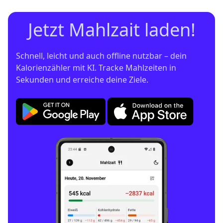
Jetzt Mahlzait laden!
Schnell, leicht und auch offline nutzbar – dein 
Kalorienzähler mit KI. Tracke Mahlzeiten in 
Sekunden und erreiche deine Ziele.