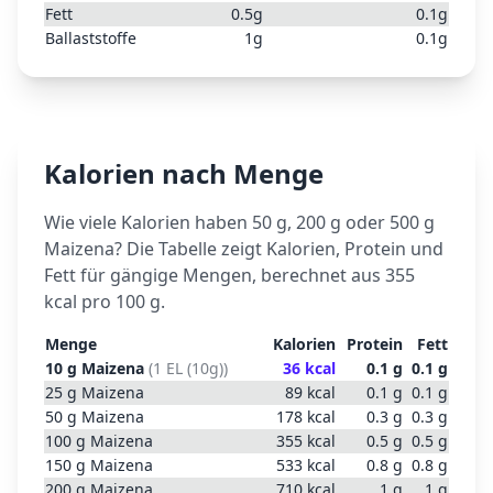
Fett
0.5
g
0.1
g
Ballaststoffe
1
g
0.1
g
Kalorien nach Menge
Wie viele Kalorien haben 50 g, 200 g oder 500 g
Maizena
? Die Tabelle zeigt Kalorien, Protein und
Fett für gängige Mengen, berechnet aus
355
kcal pro 100 g.
Menge
Kalorien
Protein
Fett
10
g
Maizena
(
1 EL (10g)
)
36
kcal
0.1
g
0.1
g
25
g
Maizena
89
kcal
0.1
g
0.1
g
50
g
Maizena
178
kcal
0.3
g
0.3
g
100
g
Maizena
355
kcal
0.5
g
0.5
g
150
g
Maizena
533
kcal
0.8
g
0.8
g
200
g
Maizena
710
kcal
1
g
1
g