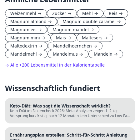
Weizenmehl
→
Zucker
→
Mehl
→
Reis
→
Magnum almond
→
Magnum double caramel
→
Magnum eis
→
Magnum mandel
→
Magnum mini
→
Mais
→
Maltesers
→
Maltodextrin
→
Mandelhoernchen
→
Mandelmehl
→
Mandelmus
→
Mandeln
→
→ Alle
>
200 Lebensmittel in der Kalorientabelle
Wissenschaftlich fundiert
Keto-Diät: Was sagt die Wissenschaft wirklich?
Keto-Diät im Faktencheck 2026: Meta-Analysen zeigen 1–2 kg
Vorsprung kurzfristig, nach 12 Monaten kein Unterschied zu Low-Fat.
LDL steigt bei klassischer Keto. Für wen sie passt und für wen nicht.
Ernährungsplan erstellen: Schritt-für-Schritt Anleitung