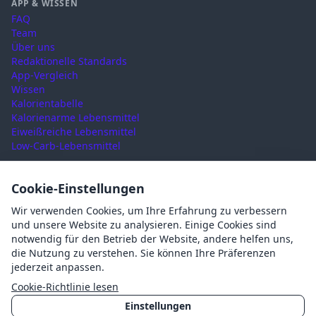
APP & WISSEN
FAQ
Team
Über uns
Redaktionelle Standards
App-Vergleich
Wissen
Kalorientabelle
Kalorienarme Lebensmittel
Eiweißreiche Lebensmittel
Low-Carb-Lebensmittel
RECHTLICHES
Cookie-Einstellungen
Nutzungsbedingungen
Wir verwenden Cookies, um Ihre Erfahrung zu verbessern
Datenschutz
und unsere Website zu analysieren. Einige Cookies sind
Impressum
notwendig für den Betrieb der Website, andere helfen uns,
AGB
die Nutzung zu verstehen. Sie können Ihre Präferenzen
Cookies
jederzeit anpassen.
Cookie-Einstellungen
Cookie-Richtlinie lesen
Einstellungen