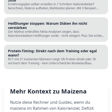
2026
Ernährungsplan selber erstellen in 7 Schritten: Kalorienbedarf
berechnen, Makros aufteilen, Mahlzeiten planen. Mit 3 Beispiel-
Tagesplänen, Einkaufslisten und kostenlosen Rechnern.
Heißhunger stoppen: Warum Diäten ihn nicht
verstärken
Der Mythos entkräftet: Meta-Analysen zeigen, dass
Kalorienreduktion Heißhunger senkt – nicht steigert. Plus: Die echten
Ursachen (Schlaf, Protein, Blutzucker) und was wirklich hilft.
Protein-Timing: Direkt nach dem Training oder egal
wann?
RCT mit 31 trainierten Männern zeigt: Ob Protein direkt oder 3h
vor/nach dem Training – kein Unterschied bei Muskelaufbau.
Mehr Kontext zu
Maizena
Nutze diese Rechner und Guides, wenn du
maizena
im Rahmen von Kalorienziel, Defizit