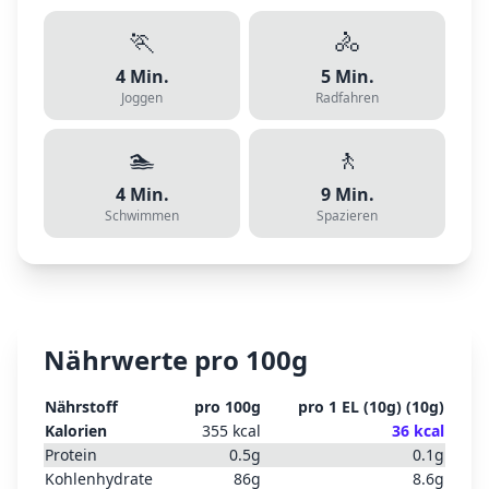
🏃
🚴
4
Min.
5
Min.
Joggen
Radfahren
🏊
🚶
4
Min.
9
Min.
Schwimmen
Spazieren
Nährwerte pro 100g
Nährstoff
pro 100g
pro
1 EL (10g)
(
10
g)
Kalorien
355
kcal
36
kcal
Protein
0.5
g
0.1
g
Kohlenhydrate
86
g
8.6
g