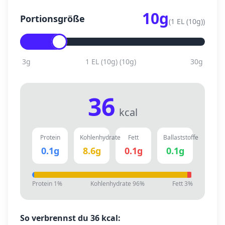
10
g
Portionsgröße
(
1 EL (10g)
)
3
g
1 EL (10g)
(
10
g)
30
g
36
kcal
Protein
Kohlenhydrate
Fett
Ballaststoffe
0.1
g
8.6
g
0.1
g
0.1
g
Protein
1
%
Kohlenhydrate
96
%
Fett
3
%
So verbrennst du
36
kcal: