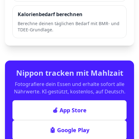
Kalorienbedarf berechnen
Berechne deinen täglichen Bedarf mit BMR- und
TDEE-Grundlage.
Nippon
tracken mit Mahlzait
Fotografiere dein Essen und erhalte sofort alle
Nährwerte. KI-gestützt, kostenlos, auf Deutsch.
🍎 App Store
🤖 Google Play