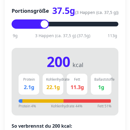
37.5
g
Portionsgröße
(
3 Happen (ca. 37,5 g)
)
9
g
3 Happen (ca. 37,5 g)
(
37.5
g)
113
g
200
kcal
Protein
Kohlenhydrate
Fett
Ballaststoffe
2.1
g
22.1
g
11.3
g
1
g
Protein
4
%
Kohlenhydrate
44
%
Fett
51
%
So verbrennst du
200
kcal: