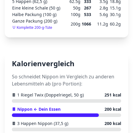
5 Happen (62,5 g)
62.5
g
333
3.5
g
18.8
g
Eine kleine Schale (50 g)
50
g
267
2.8
g
15.1
g
Halbe Packung (100 g)
100
g
533
5.6
g
30.1
g
Ganze Packung (200 g)
200
g
1066
11.2
g
60.2
g
💡
Komplette 200-g-Tüte
Kalorienvergleich
So schneidet
Nippon
im Vergleich zu anderen
Lebensmitteln ab (pro Portion):
🍫
1 Riegel Twix (Doppelriegel, 50 g)
251
kcal
🍫
Nippon
← Dein Essen
200
kcal
🍫
3 Happen Nippon (37,5 g)
200
kcal