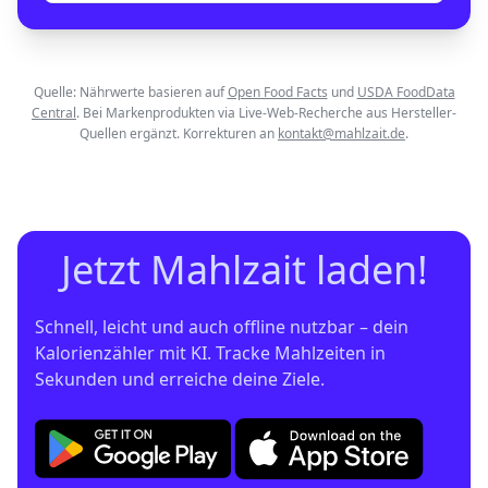
Quelle: Nährwerte basieren auf
Open Food Facts
und
USDA FoodData
Central
. Bei Markenprodukten via Live-Web-Recherche aus Hersteller-
Quellen ergänzt. Korrekturen an
kontakt@mahlzait.de
.
Jetzt Mahlzait laden!
Schnell, leicht und auch offline nutzbar – dein 
Kalorienzähler mit KI. Tracke Mahlzeiten in 
Sekunden und erreiche deine Ziele.