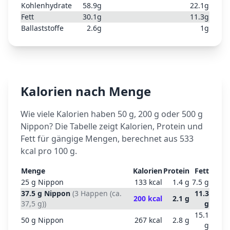
Kohlenhydrate
58.9
g
22.1
g
Fett
30.1
g
11.3
g
Ballaststoffe
2.6
g
1
g
Kalorien nach Menge
Wie viele Kalorien haben 50 g, 200 g oder 500 g
Nippon
? Die Tabelle zeigt Kalorien, Protein und
Fett für gängige Mengen, berechnet aus
533
kcal pro 100 g.
Menge
Kalorien
Protein
Fett
25
g
Nippon
133
kcal
1.4
g
7.5
g
37.5
g
Nippon
(
3 Happen (ca.
11.3
200
kcal
2.1
g
37,5 g)
)
g
15.1
50
g
Nippon
267
kcal
2.8
g
g