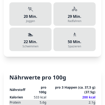
🏃
🚴
20
Min.
29
Min.
Joggen
Radfahren
🏊
🚶
22
Min.
50
Min.
Schwimmen
Spazieren
Nährwerte pro 100g
pro
pro
3 Happen (ca. 37,5 g)
Nährstoff
100g
(
37.5
g)
Kalorien
533
kcal
200
kcal
Protein
5.6
g
2.1
g