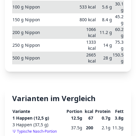
30.1
100
g
Nippon
533
kcal
5.6
g
g
45.2
150
g
Nippon
800
kcal
8.4
g
g
1066
60.2
200
g
Nippon
11.2
g
kcal
g
1333
75.3
250
g
Nippon
14
g
kcal
g
2665
150.5
500
g
Nippon
28
g
kcal
g
Varianten im Vergleich
Variante
Portion
kcal
Protein
Fett
1 Happen (12,5 g)
12.5
g
67
0.7
g
3.8
g
3 Happen (37,5 g)
37.5
g
200
2.1
g
11.3
g
💡
Typische Nasch-Portion