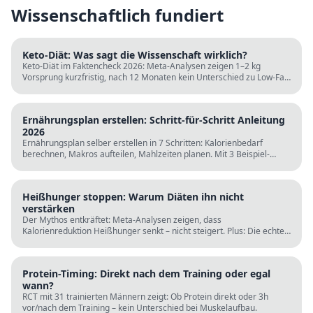
Wissenschaftlich fundiert
Keto-Diät: Was sagt die Wissenschaft wirklich?
Keto-Diät im Faktencheck 2026: Meta-Analysen zeigen 1–2 kg
Vorsprung kurzfristig, nach 12 Monaten kein Unterschied zu Low-Fat.
LDL steigt bei klassischer Keto. Für wen sie passt und für wen nicht.
Ernährungsplan erstellen: Schritt-für-Schritt Anleitung
2026
Ernährungsplan selber erstellen in 7 Schritten: Kalorienbedarf
berechnen, Makros aufteilen, Mahlzeiten planen. Mit 3 Beispiel-
Tagesplänen, Einkaufslisten und kostenlosen Rechnern.
Heißhunger stoppen: Warum Diäten ihn nicht
verstärken
Der Mythos entkräftet: Meta-Analysen zeigen, dass
Kalorienreduktion Heißhunger senkt – nicht steigert. Plus: Die echten
Ursachen (Schlaf, Protein, Blutzucker) und was wirklich hilft.
Protein-Timing: Direkt nach dem Training oder egal
wann?
RCT mit 31 trainierten Männern zeigt: Ob Protein direkt oder 3h
vor/nach dem Training – kein Unterschied bei Muskelaufbau.