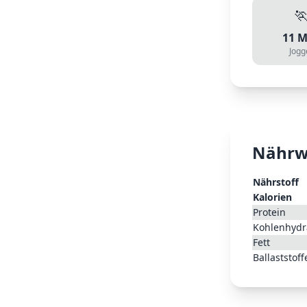

11
M
Jogg
Nährw
Nährstoff
Kalorien
Protein
Kohlenhydr
Fett
Ballaststoff