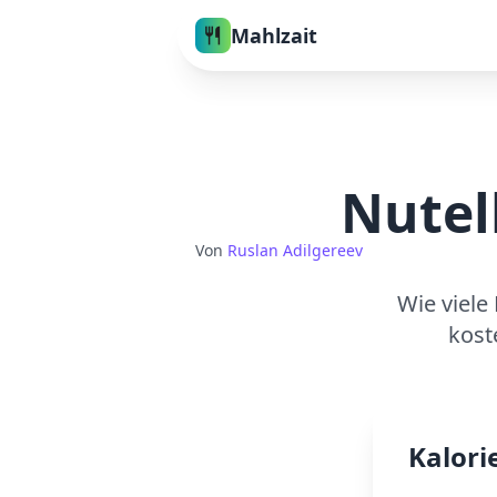
Mahlzait
Nutel
Von
Ruslan Adilgereev
Wie viele
kost
Kalori