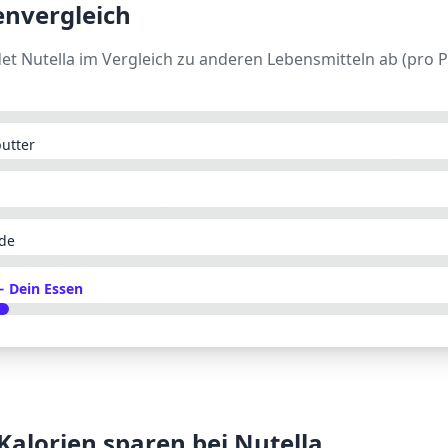
envergleich
det
Nutella
im Vergleich zu anderen Lebensmitteln ab (pro P
utter
de
 Dein Essen
 Kalorien sparen bei
Nutella