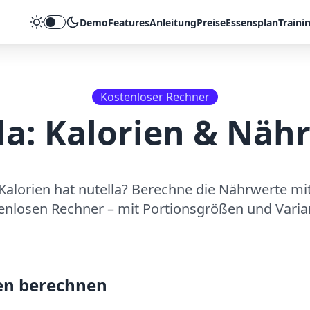
Demo
Features
Anleitung
Preise
Essensplan
Traini
Theme umschalten
Kostenloser Rechner
la
: Kalorien & Näh
 Kalorien hat
nutella
? Berechne die Nährwerte mi
enlosen Rechner – mit Portionsgrößen und Varia
en berechnen