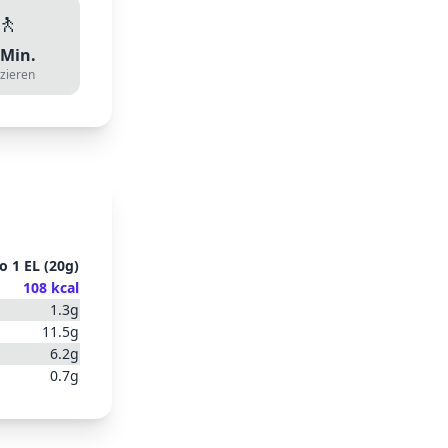
🚶
Min.
zieren
ro
1 EL
(
20
g)
108
kcal
1.3
g
11.5
g
6.2
g
0.7
g