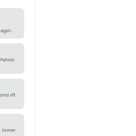
ragen.
 Palmöl.
ind oft
). Immer