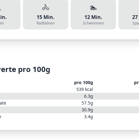

🚴
🏊
in.
15
Min.
12
Min.
27
en
Radfahren
Schwimmen
Spa
erte pro 100g
pro 100g
p
539
kcal
6.3
g
ate
57.5
g
30.9
g
e
3.4
g