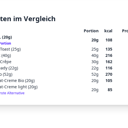
ten im Vergleich
Portion
kcal
Pr
L (20g)
20
g
108
Portion
Toast (25g)
25
g
135
 (40g)
40
g
216
 Crêpe
30
g
162
eady (22g)
22
g
116
o (52g)
52
g
270
t-Creme Bio (20g)
20
g
105
t-Creme light (20g)
20
g
85
ste Alternative