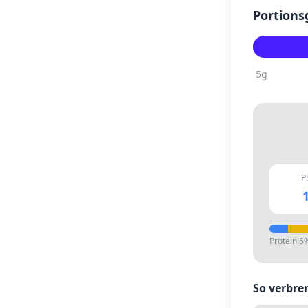
Portions
5
g
P
1
Protein
5
So verbre