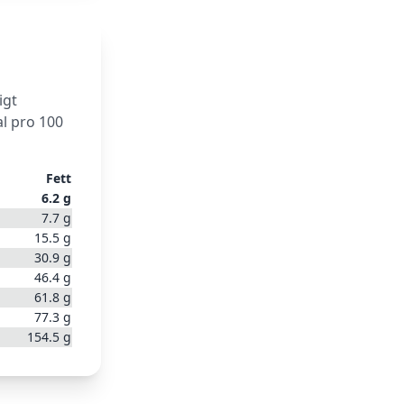
igt
l pro 100
Fett
6.2
g
7.7
g
15.5
g
30.9
g
46.4
g
61.8
g
77.3
g
154.5
g