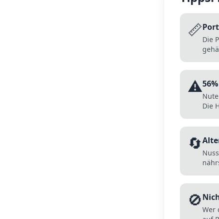
📏
Port
Die P
gehä
⚠️
56%
Nute
Die 
🔄
Alte
Nuss
nährs
🚫
Nich
Wer 