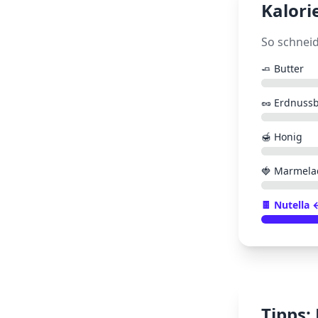
Kalori
So schnei
🧈
Butter
🥜
Erdnussb
🍯
Honig
🍓
Marmela
🍫
Nutella
←
Tipps: