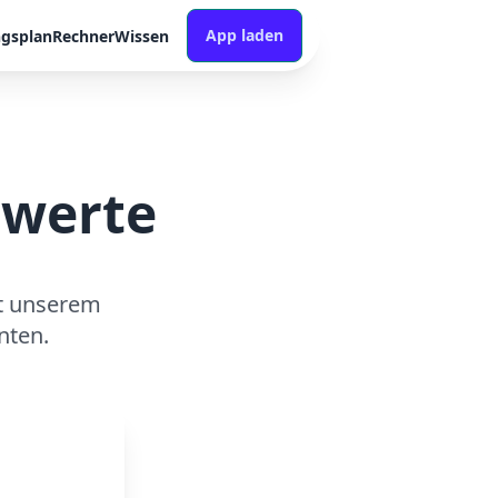
App laden
ngsplan
Rechner
Wissen
rwerte
t unserem
nten.