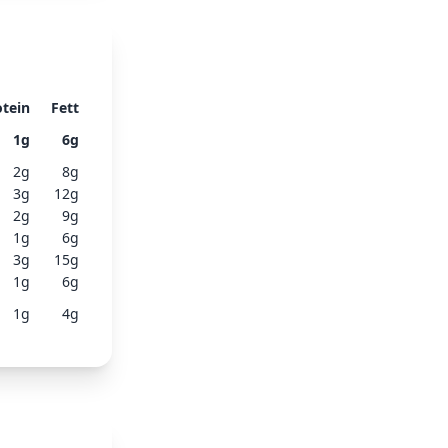
otein
Fett
1
g
6
g
2
g
8
g
3
g
12
g
2
g
9
g
1
g
6
g
3
g
15
g
1
g
6
g
1
g
4
g