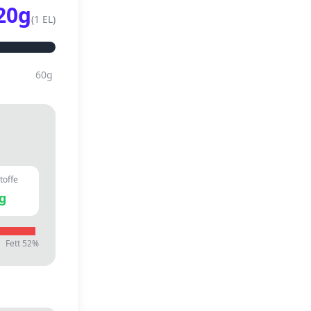
20
g
(
1 EL
)
60
g
toffe
g
Fett
52
%