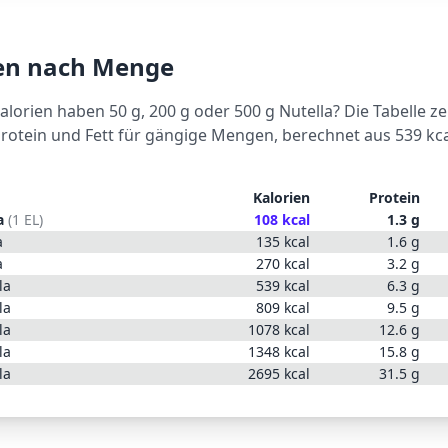
ien nach Menge
Kalorien haben 50 g, 200 g oder 500 g
Nutella
? Die Tabelle ze
Protein und Fett für gängige Mengen, berechnet aus
539
kca
Kalorien
Protein
a
(
1 EL
)
108
kcal
1.3
g
a
135
kcal
1.6
g
a
270
kcal
3.2
g
la
539
kcal
6.3
g
la
809
kcal
9.5
g
la
1078
kcal
12.6
g
la
1348
kcal
15.8
g
la
2695
kcal
31.5
g