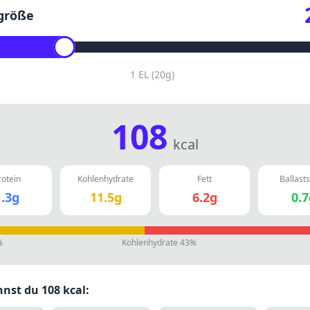
größe
1 EL
(
20
g)
108
kcal
rotein
Kohlenhydrate
Fett
Ballasts
.3
g
11.5
g
6.2
g
0.7
%
Kohlenhydrate
43
%
nnst du
108
kcal: