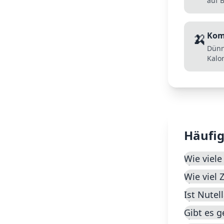
auf B
🍌
Kom
Dünn
Kalor
Häufig
Wie viele
Wie viel 
Ist Nute
Gibt es g