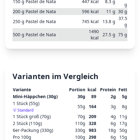
150
g
Pastel de Nata
447
kcal
8.3
g
g
200
g
Pastel de Nata
596
kcal
11
g
30
g
37.5
250
g
Pastel de Nata
745
kcal
13.8
g
g
1490
500
g
Pastel de Nata
27.5
g
75
g
kcal
Varianten im Vergleich
Variante
Portion
kcal
Protein
Fett
Mini-Häppchen (30g)
30
g
89
2
g
5
g
1 Stück (55g)
55
g
164
3
g
8
g
💡
Standard
1 Stück groß (70g)
70
g
209
4
g
11
g
2 Stück (110g)
110
g
328
6
g
17
g
6er-Packung (330g)
330
g
983
18
g
50
g
Pro 100g
100
g
298
6
g
15
g