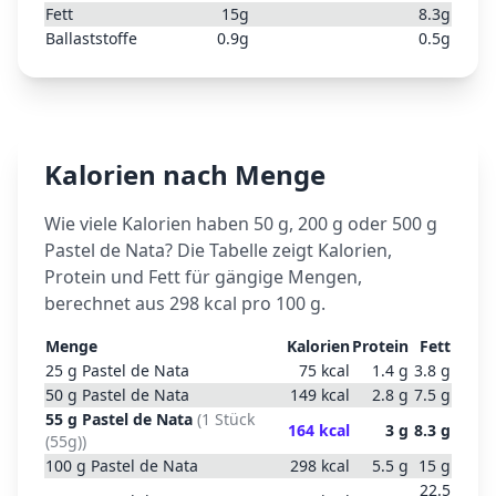
Fett
15
g
8.3
g
Ballaststoffe
0.9
g
0.5
g
Kalorien nach Menge
Wie viele Kalorien haben 50 g, 200 g oder 500 g
Pastel de Nata
? Die Tabelle zeigt Kalorien,
Protein und Fett für gängige Mengen,
berechnet aus
298
kcal pro 100 g.
Menge
Kalorien
Protein
Fett
25
g
Pastel de Nata
75
kcal
1.4
g
3.8
g
50
g
Pastel de Nata
149
kcal
2.8
g
7.5
g
55
g
Pastel de Nata
(
1 Stück
164
kcal
3
g
8.3
g
(55g)
)
100
g
Pastel de Nata
298
kcal
5.5
g
15
g
22.5