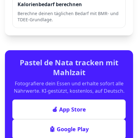
Kalorienbedarf berechnen
Berechne deinen täglichen Bedarf mit BMR- und
TDEE-Grundlage.
Pastel de Nata
tracken mit
Mahlzait
Fotografiere dein Essen und erhalte sofort alle
Nährwerte. KI-gestützt, kostenlos, auf Deutsch.
🍎 App Store
🤖 Google Play