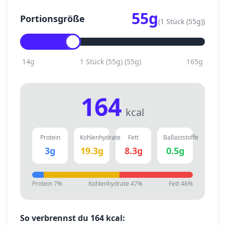
55
g
Portionsgröße
(
1 Stück (55g)
)
14
g
1 Stück (55g)
(
55
g)
165
g
164
kcal
Protein
Kohlenhydrate
Fett
Ballaststoffe
3
g
19.3
g
8.3
g
0.5
g
Protein
7
%
Kohlenhydrate
47
%
Fett
46
%
So verbrennst du
164
kcal: