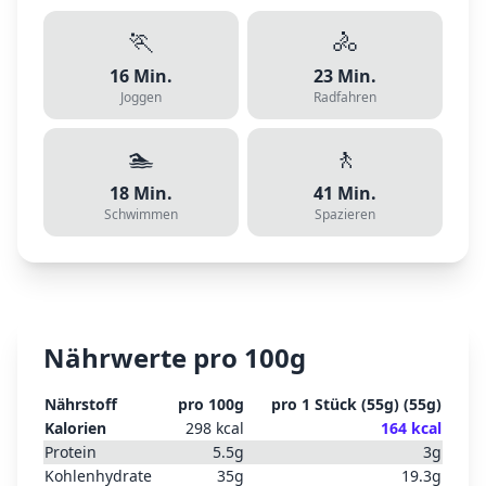
🏃
🚴
16
Min.
23
Min.
Joggen
Radfahren
🏊
🚶
18
Min.
41
Min.
Schwimmen
Spazieren
Nährwerte pro 100g
Nährstoff
pro 100g
pro
1 Stück (55g)
(
55
g)
Kalorien
298
kcal
164
kcal
Protein
5.5
g
3
g
Kohlenhydrate
35
g
19.3
g