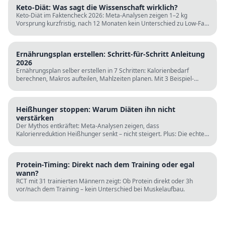
Keto-Diät: Was sagt die Wissenschaft wirklich?
Keto-Diät im Faktencheck 2026: Meta-Analysen zeigen 1–2 kg
Vorsprung kurzfristig, nach 12 Monaten kein Unterschied zu Low-Fat.
LDL steigt bei klassischer Keto. Für wen sie passt und für wen nicht.
Ernährungsplan erstellen: Schritt-für-Schritt Anleitung
2026
Ernährungsplan selber erstellen in 7 Schritten: Kalorienbedarf
berechnen, Makros aufteilen, Mahlzeiten planen. Mit 3 Beispiel-
Tagesplänen, Einkaufslisten und kostenlosen Rechnern.
Heißhunger stoppen: Warum Diäten ihn nicht
verstärken
Der Mythos entkräftet: Meta-Analysen zeigen, dass
Kalorienreduktion Heißhunger senkt – nicht steigert. Plus: Die echten
Ursachen (Schlaf, Protein, Blutzucker) und was wirklich hilft.
Protein-Timing: Direkt nach dem Training oder egal
wann?
RCT mit 31 trainierten Männern zeigt: Ob Protein direkt oder 3h
vor/nach dem Training – kein Unterschied bei Muskelaufbau.