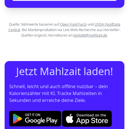
Quelle: Nährwerte basieren auf
Open Food Facts
und
USDA FoodData
Central
. Bei Markenprodukten via Live-Web-Recherche aus Hersteller-
Quellen ergänzt. Korrekturen an
kontakt@mahlzait.de
.
Jetzt Mahlzait laden!
Schnell, leicht und auch offline nutzbar – dein 
Kalorienzähler mit KI. Tracke Mahlzeiten in 
Sekunden und erreiche deine Ziele.