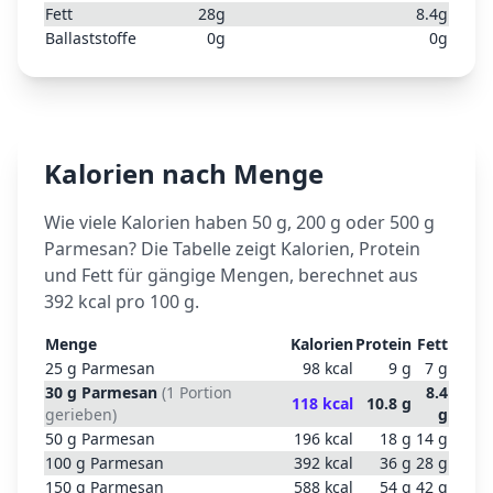
Fett
28
g
8.4
g
Ballaststoffe
0
g
0
g
Kalorien nach Menge
Wie viele Kalorien haben 50 g, 200 g oder 500 g
Parmesan
? Die Tabelle zeigt Kalorien, Protein
und Fett für gängige Mengen, berechnet aus
392
kcal pro 100 g.
Menge
Kalorien
Protein
Fett
25
g
Parmesan
98
kcal
9
g
7
g
30
g
Parmesan
(
1 Portion
8.4
118
kcal
10.8
g
gerieben
)
g
50
g
Parmesan
196
kcal
18
g
14
g
100
g
Parmesan
392
kcal
36
g
28
g
150
g
Parmesan
588
kcal
54
g
42
g