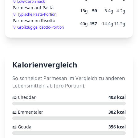
💡
Low-Carb Snack
Parmesan auf Pasta
15
g
59
5.4
g
4.2
g
💡
Typische Pasta-Portion
Parmesan im Risotto
40
g
157
14.4
g
11.2
g
💡
Großzügige Risotto-Portion
Kalorienvergleich
So schneidet
Parmesan
im Vergleich zu anderen
Lebensmitteln ab (pro Portion):
🧀
Cheddar
403
kcal
🧀
Emmentaler
382
kcal
🧀
Gouda
356
kcal