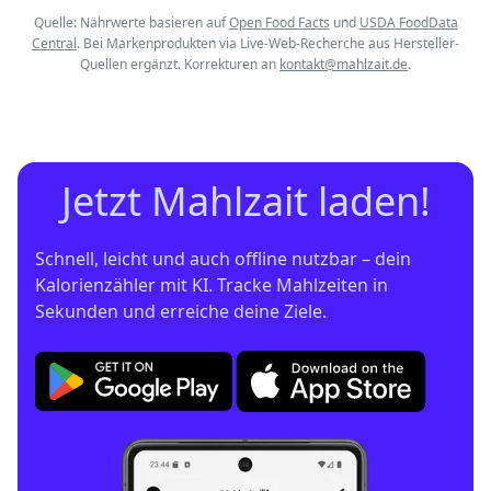
Quelle: Nährwerte basieren auf
Open Food Facts
und
USDA FoodData
Central
. Bei Markenprodukten via Live-Web-Recherche aus Hersteller-
Quellen ergänzt. Korrekturen an
kontakt@mahlzait.de
.
Jetzt Mahlzait laden!
Schnell, leicht und auch offline nutzbar – dein 
Kalorienzähler mit KI. Tracke Mahlzeiten in 
Sekunden und erreiche deine Ziele.