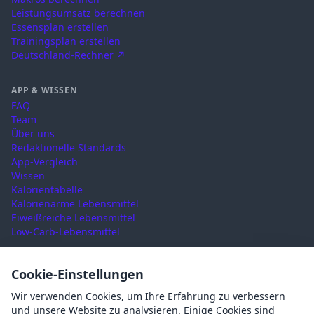
Leistungsumsatz berechnen
Essensplan erstellen
Trainingsplan erstellen
Deutschland-Rechner ↗
APP & WISSEN
FAQ
Team
Über uns
Redaktionelle Standards
App-Vergleich
Wissen
Kalorientabelle
Kalorienarme Lebensmittel
Eiweißreiche Lebensmittel
Low-Carb-Lebensmittel
RECHTLICHES
Cookie-Einstellungen
Nutzungsbedingungen
Wir verwenden Cookies, um Ihre Erfahrung zu verbessern
Datenschutz
und unsere Website zu analysieren. Einige Cookies sind
Impressum