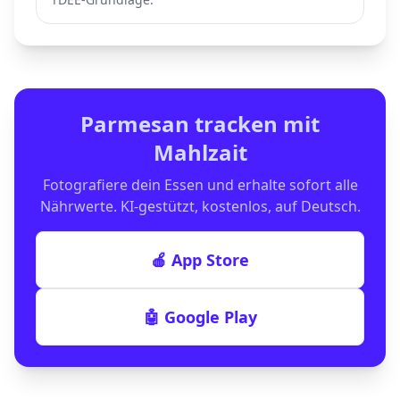
Parmesan
tracken mit
Mahlzait
Fotografiere dein Essen und erhalte sofort alle
Nährwerte. KI-gestützt, kostenlos, auf Deutsch.
🍎 App Store
🤖 Google Play