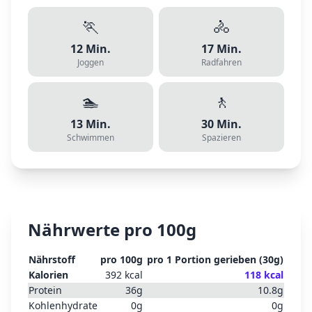
🏃
🚴
12
Min.
17
Min.
Joggen
Radfahren
🏊
🚶
13
Min.
30
Min.
Schwimmen
Spazieren
Nährwerte pro 100g
Nährstoff
pro 100g
pro
1 Portion gerieben
(
30
g)
Kalorien
392
kcal
118
kcal
Protein
36
g
10.8
g
Kohlenhydrate
0
g
0
g