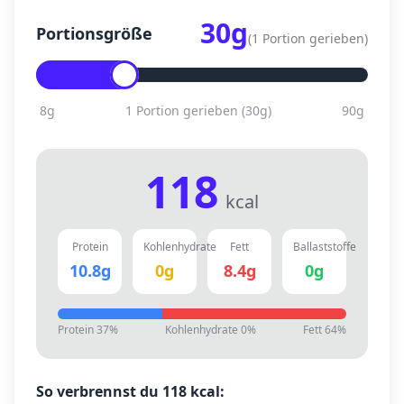
30
g
Portionsgröße
(
1 Portion gerieben
)
8
g
1 Portion gerieben
(
30
g)
90
g
118
kcal
Protein
Kohlenhydrate
Fett
Ballaststoffe
10.8
g
0
g
8.4
g
0
g
Protein
37
%
Kohlenhydrate
0
%
Fett
64
%
So verbrennst du
118
kcal: