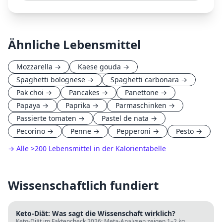
Ähnliche Lebensmittel
Mozzarella
→
Kaese gouda
→
Spaghetti bolognese
→
Spaghetti carbonara
→
Pak choi
→
Pancakes
→
Panettone
→
Papaya
→
Paprika
→
Parmaschinken
→
Passierte tomaten
→
Pastel de nata
→
Pecorino
→
Penne
→
Pepperoni
→
Pesto
→
→ Alle
>
200 Lebensmittel in der Kalorientabelle
Wissenschaftlich fundiert
Keto-Diät: Was sagt die Wissenschaft wirklich?
Keto-Diät im Faktencheck 2026: Meta-Analysen zeigen 1–2 kg