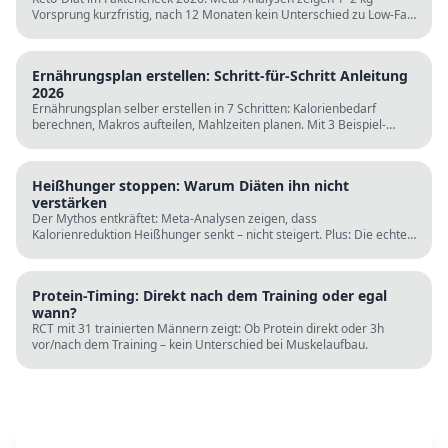
Vorsprung kurzfristig, nach 12 Monaten kein Unterschied zu Low-Fat.
LDL steigt bei klassischer Keto. Für wen sie passt und für wen nicht.
Ernährungsplan erstellen: Schritt-für-Schritt Anleitung
2026
Ernährungsplan selber erstellen in 7 Schritten: Kalorienbedarf
berechnen, Makros aufteilen, Mahlzeiten planen. Mit 3 Beispiel-
Tagesplänen, Einkaufslisten und kostenlosen Rechnern.
Heißhunger stoppen: Warum Diäten ihn nicht
verstärken
Der Mythos entkräftet: Meta-Analysen zeigen, dass
Kalorienreduktion Heißhunger senkt – nicht steigert. Plus: Die echten
Ursachen (Schlaf, Protein, Blutzucker) und was wirklich hilft.
Protein-Timing: Direkt nach dem Training oder egal
wann?
RCT mit 31 trainierten Männern zeigt: Ob Protein direkt oder 3h
vor/nach dem Training – kein Unterschied bei Muskelaufbau.