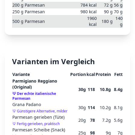
200
g
Parmesan
784
kcal
72
g
56
g
250
g
Parmesan
980
kcal
90
g
70
g
1960
140
500
g
Parmesan
180
g
kcal
g
Varianten im Vergleich
Variante
Portion
kcal
Protein
Fett
Parmigiano Reggiano
(Original)
30
g
118
10.8
g
8.4
g
💡
Der echte italienische
Parmesan
Grana Padano
30
g
114
10.2
g
8.1
g
💡
Günstigere Alternative, milder
Parmesan gerieben (Tüte)
20
g
78
7.2
g
5.6
g
💡
Fertig gerieben, praktisch
Parmesan Scheibe (Snack)
25
g
98
9
g
7
g