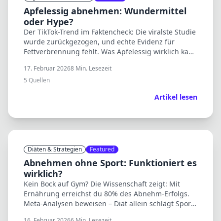
Apfelessig abnehmen: Wundermittel
oder Hype?
Der TikTok-Trend im Faktencheck: Die viralste Studie
wurde zurückgezogen, und echte Evidenz für
Fettverbrennung fehlt. Was Apfelessig wirklich kann
– und was nicht.
17. Februar 2026
8
Min. Lesezeit
5
Quellen
Artikel lesen
Diäten & Strategien
Featured
Abnehmen ohne Sport: Funktioniert es
wirklich?
Kein Bock auf Gym? Die Wissenschaft zeigt: Mit
Ernährung erreichst du 80% des Abnehm-Erfolgs.
Meta-Analysen beweisen – Diät allein schlägt Sport
allein um Längen.
16. Februar 2026
6
Min. Lesezeit