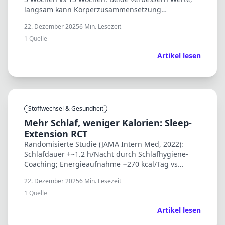
langsam kann Körperzusammensetzung
begünstigen, schnell zeigte teils staerkere
22. Dezember 2025
6
Min. Lesezeit
metabolische Effekte.
1
Quelle
Artikel lesen
Stoffwechsel & Gesundheit
Mehr Schlaf, weniger Kalorien: Sleep-
Extension RCT
Randomisierte Studie (JAMA Intern Med, 2022):
Schlafdauer +~1.2 h/Nacht durch Schlafhygiene-
Coaching; Energieaufnahme −270 kcal/Tag vs
Kontrolle – ohne Diaetvorgaben.
22. Dezember 2025
6
Min. Lesezeit
1
Quelle
Artikel lesen