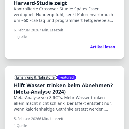
Harvard-Studie zeigt
Kontrollierte Crossover-Studie: Spätes Essen
verdoppelt Hungergefühl, senkt Kalorienverbrauch
um ~60 kcal/Tag und programmiert Fettgewebe auf
Speichern. Mechanismen erklärt.
6. Februar 2026
7
Min. Lesezeit
1
Quelle
Artikel lesen
Ernährung & Nährstoffe
Featured
Hilft Wasser trinken beim Abnehmen?
(Meta-Analyse 2024)
Meta-Analyse von 8 RCTs: Mehr Wasser trinken
allein macht nicht schlank. Der Effekt entsteht nur,
wenn kalorienhaltige Getränke ersetzt werden.
Light-Drinks sind kein Problem.
5. Februar 2026
6
Min. Lesezeit
1
Quelle