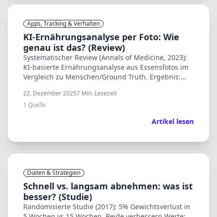
Apps, Tracking & Verhalten
KI-Ernährungsanalyse per Foto: Wie
genau ist das? (Review)
Systematischer Review (Annals of Medicine, 2023):
KI-basierte Ernährungsanalyse aus Essensfotos im
Vergleich zu Menschen/Ground Truth. Ergebnis:
stark variable Fehler – gut bei einfachen Foods,
22. Dezember 2025
7
Min. Lesezeit
schwieriger bei komplexen Gerichten.
1
Quelle
Artikel lesen
Diäten & Strategien
Schnell vs. langsam abnehmen: was ist
besser? (Studie)
Randomisierte Studie (2017): 5% Gewichtsverlust in
5 Wochen vs 15 Wochen. Beide verbessern Werte;