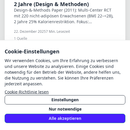
2 Jahre (Design & Methoden)
Design-&-Methods Paper (2011): Multi-Center RCT
mit 220 nicht-adipösen Erwachsenen (BMI 22–<28),
2 Jahre 25% Kalorienrestriktion. Fokus:
Interventions-Mechanik (Training, Tools, Feedback,
22. Dezember 2025
7
Min. Lesezeit
Toolbox).
1
Quelle
Artikel lesen
Cookie-Einstellungen
Wir verwenden Cookies, um Ihre Erfahrung zu verbessern
und unsere Website zu analysieren. Einige Cookies sind
notwendig für den Betrieb der Website, andere helfen uns,
die Nutzung zu verstehen. Sie können Ihre Präferenzen
Intervallfasten & Timing
jederzeit anpassen.
Gewicht halten: Morgen-Typ und
Cookie-Richtlinie lesen
besserer Schlaf? (Studie)
Vergleichsstudie (2015): Erfolgreiche Gewicht-Halter
Einstellungen
(NWCR, n=690) waren häufiger Morgen-Typen und
Nur notwendige
berichteten bessere Schlafqualitaet als
Teilnehmende klassischer Abnehm-Interventionen.
Alle akzeptieren
22. Dezember 2025
6
Min. Lesezeit
1
Quelle