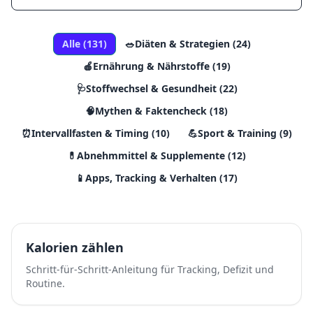
Alle (
131
)
🥗
Diäten & Strategien
(
24
)
🍎
Ernährung & Nährstoffe
(
19
)
🩺
Stoffwechsel & Gesundheit
(
22
)
🧠
Mythen & Faktencheck
(
18
)
⏰
Intervallfasten & Timing
(
10
)
💪
Sport & Training
(
9
)
💊
Abnehmmittel & Supplemente
(
12
)
📱
Apps, Tracking & Verhalten
(
17
)
Kalorien zählen
Schritt-für-Schritt-Anleitung für Tracking, Defizit und
Routine.