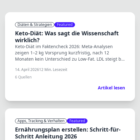
Diäten & Strategien
Featured
Keto-Diät: Was sagt die Wissenschaft
wirklich?
Keto-Diät im Faktencheck 2026: Meta-Analysen
zeigen 1–2 kg Vorsprung kurzfristig, nach 12
Monaten kein Unterschied zu Low-Fat. LDL steigt bei
klassischer Keto. Für wen sie passt und für wen
14. April 2026
12
Min. Lesezeit
nicht.
6
Quellen
Artikel lesen
Apps, Tracking & Verhalten
Featured
Ernährungsplan erstellen: Schritt-für-
Schritt Anleitung 2026