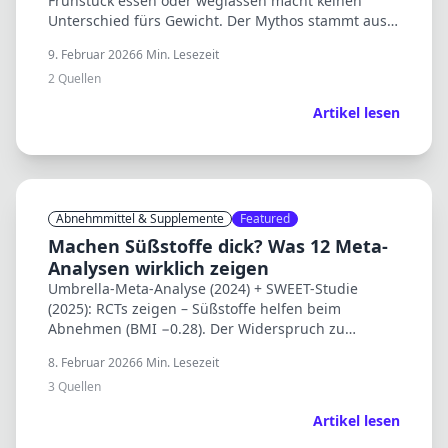
Frühstück essen oder weglassen macht keinen
Unterschied fürs Gewicht. Der Mythos stammt aus
Beobachtungsstudien – die Kausalität fehlt.
9. Februar 2026
6
Min. Lesezeit
2
Quellen
Artikel lesen
Abnehmmittel & Supplemente
Featured
Machen Süßstoffe dick? Was 12 Meta-
Analysen wirklich zeigen
Umbrella-Meta-Analyse (2024) + SWEET-Studie
(2025): RCTs zeigen – Süßstoffe helfen beim
Abnehmen (BMI −0.28). Der Widerspruch zu
Beobachtungsstudien erklärt sich durch Reverse
8. Februar 2026
6
Min. Lesezeit
Causation.
3
Quellen
Artikel lesen