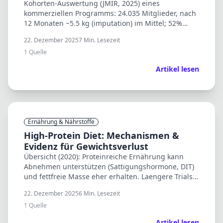
Kohorten-Auswertung (JMIR, 2025) eines
kommerziellen Programms: 24.035 Mitglieder, nach
12 Monaten ~5.5 kg (imputation) im Mittel; 52%
erreichen ≥5% Gewichtsverlust. Engagement
22. Dezember 2025
7
Min. Lesezeit
korreliert mit Erfolg.
1
Quelle
Artikel lesen
Ernährung & Nährstoffe
High-Protein Diet: Mechanismen &
Evidenz für Gewichtsverlust
Übersicht (2020): Proteinreiche Ernährung kann
Abnehmen unterstützen (Sattigungshormone, DIT)
und fettfreie Masse eher erhalten. Laengere Trials
(6–12 Monate) berichten auch weniger Regain.
22. Dezember 2025
6
Min. Lesezeit
1
Quelle
Artikel lesen