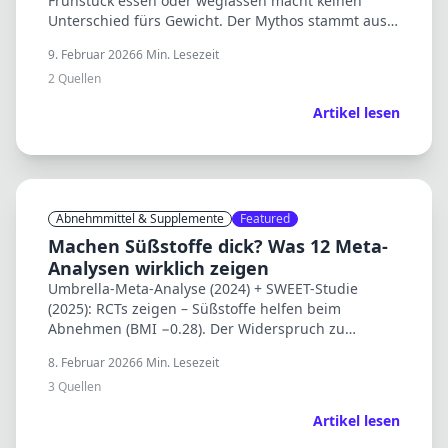
Frühstück essen oder weglassen macht keinen
Unterschied fürs Gewicht. Der Mythos stammt aus
Beobachtungsstudien – die Kausalität fehlt.
9. Februar 2026
6
Min. Lesezeit
2
Quellen
Artikel lesen
Abnehmmittel & Supplemente
Featured
Machen Süßstoffe dick? Was 12 Meta-
Analysen wirklich zeigen
Umbrella-Meta-Analyse (2024) + SWEET-Studie
(2025): RCTs zeigen – Süßstoffe helfen beim
Abnehmen (BMI −0.28). Der Widerspruch zu
Beobachtungsstudien erklärt sich durch Reverse
8. Februar 2026
6
Min. Lesezeit
Causation.
3
Quellen
Artikel lesen