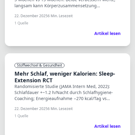
langsam kann Körperzusammensetzung
begünstigen, schnell zeigte teils staerkere
22. Dezember 2025
6
Min. Lesezeit
metabolische Effekte.
1
Quelle
Artikel lesen
Stoffwechsel & Gesundheit
Mehr Schlaf, weniger Kalorien: Sleep-
Extension RCT
Randomisierte Studie (JAMA Intern Med, 2022):
Schlafdauer +~1.2 h/Nacht durch Schlafhygiene-
Coaching; Energieaufnahme −270 kcal/Tag vs
Kontrolle – ohne Diaetvorgaben.
22. Dezember 2025
6
Min. Lesezeit
1
Quelle
Artikel lesen