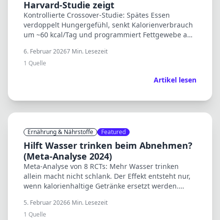
Harvard-Studie zeigt
Kontrollierte Crossover-Studie: Spätes Essen
verdoppelt Hungergefühl, senkt Kalorienverbrauch
um ~60 kcal/Tag und programmiert Fettgewebe auf
Speichern. Mechanismen erklärt.
6. Februar 2026
7
Min. Lesezeit
1
Quelle
Artikel lesen
Ernährung & Nährstoffe
Featured
Hilft Wasser trinken beim Abnehmen?
(Meta-Analyse 2024)
Meta-Analyse von 8 RCTs: Mehr Wasser trinken
allein macht nicht schlank. Der Effekt entsteht nur,
wenn kalorienhaltige Getränke ersetzt werden.
Light-Drinks sind kein Problem.
5. Februar 2026
6
Min. Lesezeit
1
Quelle