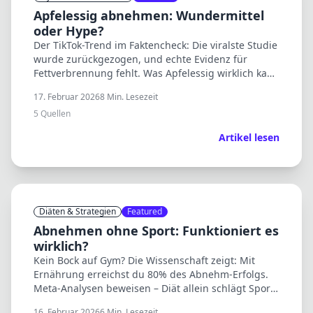
Apfelessig abnehmen: Wundermittel
oder Hype?
Der TikTok-Trend im Faktencheck: Die viralste Studie
wurde zurückgezogen, und echte Evidenz für
Fettverbrennung fehlt. Was Apfelessig wirklich kann
– und was nicht.
17. Februar 2026
8
Min. Lesezeit
5
Quellen
Artikel lesen
Diäten & Strategien
Featured
Abnehmen ohne Sport: Funktioniert es
wirklich?
Kein Bock auf Gym? Die Wissenschaft zeigt: Mit
Ernährung erreichst du 80% des Abnehm-Erfolgs.
Meta-Analysen beweisen – Diät allein schlägt Sport
allein um Längen.
16. Februar 2026
6
Min. Lesezeit