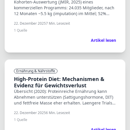
Kohorten-Auswertung (JMIR, 2025) eines
kommerziellen Programms: 24.035 Mitglieder, nach
12 Monaten ~5.5 kg (imputation) im Mittel; 52%
erreichen ≥5% Gewichtsverlust. Engagement
22. Dezember 2025
7
Min. Lesezeit
korreliert mit Erfolg.
1
Quelle
Artikel lesen
Ernährung & Nährstoffe
High-Protein Diet: Mechanismen &
Evidenz für Gewichtsverlust
Übersicht (2020): Proteinreiche Ernährung kann
Abnehmen unterstützen (Sattigungshormone, DIT)
und fettfreie Masse eher erhalten. Laengere Trials
(6–12 Monate) berichten auch weniger Regain.
22. Dezember 2025
6
Min. Lesezeit
1
Quelle
Artikel lesen