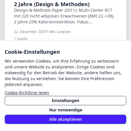
2 Jahre (Design & Methoden)
Design-&-Methods Paper (2011): Multi-Center RCT
mit 220 nicht-adipösen Erwachsenen (BMI 22–<28),
2 Jahre 25% Kalorienrestriktion. Fokus:
Interventions-Mechanik (Training, Tools, Feedback,
22. Dezember 2025
7
Min. Lesezeit
Toolbox).
1
Quelle
Artikel lesen
Cookie-Einstellungen
Wir verwenden Cookies, um Ihre Erfahrung zu verbessern
und unsere Website zu analysieren. Einige Cookies sind
notwendig für den Betrieb der Website, andere helfen uns,
die Nutzung zu verstehen. Sie können Ihre Präferenzen
Intervallfasten & Timing
jederzeit anpassen.
Gewicht halten: Morgen-Typ und
Cookie-Richtlinie lesen
besserer Schlaf? (Studie)
Vergleichsstudie (2015): Erfolgreiche Gewicht-Halter
Einstellungen
(NWCR, n=690) waren häufiger Morgen-Typen und
Nur notwendige
berichteten bessere Schlafqualitaet als
Teilnehmende klassischer Abnehm-Interventionen.
Alle akzeptieren
22. Dezember 2025
6
Min. Lesezeit
1
Quelle