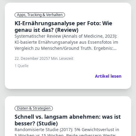
Apps, Tracking & Verhalten
KI-Ernährungsanalyse per Foto: Wie
genau ist das? (Review)
Systematischer Review (Annals of Medicine, 2023):
KI-basierte Ernährungsanalyse aus Essensfotos im
Vergleich zu Menschen/Ground Truth. Ergebnis:
stark variable Fehler – gut bei einfachen Foods,
22. Dezember 2025
7
Min. Lesezeit
schwieriger bei komplexen Gerichten.
1
Quelle
Artikel lesen
Diäten & Strategien
Schnell vs. langsam abnehmen: was ist
besser? (Studie)
Randomisierte Studie (2017): 5% Gewichtsverlust in
5 Wochen vs 15 Wochen. Beide verbessern Werte;