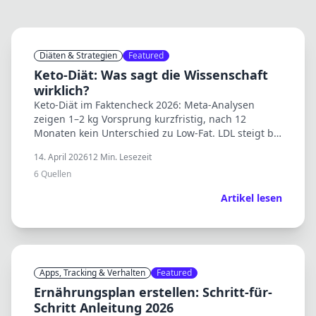
Diäten & Strategien
Featured
Keto-Diät: Was sagt die Wissenschaft
wirklich?
Keto-Diät im Faktencheck 2026: Meta-Analysen
zeigen 1–2 kg Vorsprung kurzfristig, nach 12
Monaten kein Unterschied zu Low-Fat. LDL steigt bei
klassischer Keto. Für wen sie passt und für wen
14. April 2026
12
Min. Lesezeit
nicht.
6
Quellen
Artikel lesen
Apps, Tracking & Verhalten
Featured
Ernährungsplan erstellen: Schritt-für-
Schritt Anleitung 2026