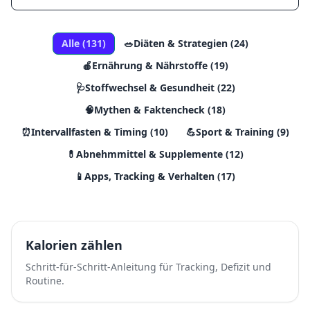
Alle (
131
)
🥗
Diäten & Strategien
(
24
)
🍎
Ernährung & Nährstoffe
(
19
)
🩺
Stoffwechsel & Gesundheit
(
22
)
🧠
Mythen & Faktencheck
(
18
)
⏰
Intervallfasten & Timing
(
10
)
💪
Sport & Training
(
9
)
💊
Abnehmmittel & Supplemente
(
12
)
📱
Apps, Tracking & Verhalten
(
17
)
Kalorien zählen
Schritt-für-Schritt-Anleitung für Tracking, Defizit und
Routine.