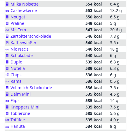
🍫
Milka Noisette
554 kcal
6.4 g
🥜
Cashewkerne
553 kcal
18.2 g
🍫
Nougat
550 kcal
6.5 g
🍫
Praline
549 kcal
5 g
🥜
Mr. Tom
547 kcal
20.6 g
🍫
Zartbitterschokolade
546 kcal
7.8 g
🥛
Kaffeeweißer
540 kcal
3.5 g
🥜
Nic Nac's
540 kcal
18 g
🍫
Schokolade
540 kcal
6 g
🍫
Duplo
539 kcal
6.8 g
🍫
Nutella
539 kcal
6.3 g
🥔
Chips
536 kcal
6 g
🧈
Rama
536 kcal
0.5 g
🍫
Vollmilch-Schokolade
536 kcal
7.6 g
🍫
Daim Mini
535 kcal
4.5 g
🥜
Flips
535 kcal
14 g
🍫
Knoppers Mini
535 kcal
7.6 g
🍫
Toblerone
535 kcal
5.6 g
🍬
Toffifee
535 kcal
4.9 g
🧱
Hanuta
534 kcal
8 g