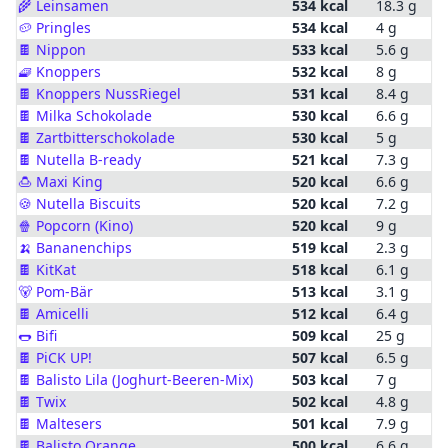
🌾
Leinsamen
534 kcal
18.3 g
🥔
Pringles
534 kcal
4 g
🍫
Nippon
533 kcal
5.6 g
🧇
Knoppers
532 kcal
8 g
🍫
Knoppers NussRiegel
531 kcal
8.4 g
🍫
Milka Schokolade
530 kcal
6.6 g
🍫
Zartbitterschokolade
530 kcal
5 g
🍫
Nutella B-ready
521 kcal
7.3 g
🍮
Maxi King
520 kcal
6.6 g
🍪
Nutella Biscuits
520 kcal
7.2 g
🍿
Popcorn (Kino)
520 kcal
9 g
🍌
Bananenchips
519 kcal
2.3 g
🍫
KitKat
518 kcal
6.1 g
🐻
Pom-Bär
513 kcal
3.1 g
🍫
Amicelli
512 kcal
6.4 g
🌭
Bifi
509 kcal
25 g
🍫
PiCK UP!
507 kcal
6.5 g
🍫
Balisto Lila (Joghurt-Beeren-Mix)
503 kcal
7 g
🍫
Twix
502 kcal
4.8 g
🍫
Maltesers
501 kcal
7.9 g
🍫
Balisto Orange
500 kcal
6.6 g