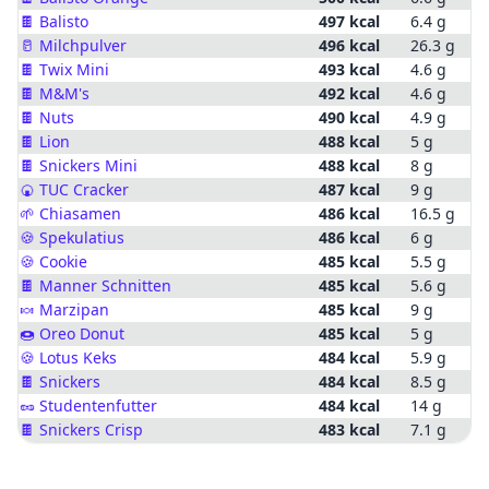
🍫
Balisto
497 kcal
6.4 g
🥛
Milchpulver
496 kcal
26.3 g
🍫
Twix Mini
493 kcal
4.6 g
🍫
M&M's
492 kcal
4.6 g
🍫
Nuts
490 kcal
4.9 g
🍫
Lion
488 kcal
5 g
🍫
Snickers Mini
488 kcal
8 g
🍘
TUC Cracker
487 kcal
9 g
🌱
Chiasamen
486 kcal
16.5 g
🍪
Spekulatius
486 kcal
6 g
🍪
Cookie
485 kcal
5.5 g
🍫
Manner Schnitten
485 kcal
5.6 g
🍬
Marzipan
485 kcal
9 g
🍩
Oreo Donut
485 kcal
5 g
🍪
Lotus Keks
484 kcal
5.9 g
🍫
Snickers
484 kcal
8.5 g
🥜
Studentenfutter
484 kcal
14 g
🍫
Snickers Crisp
483 kcal
7.1 g