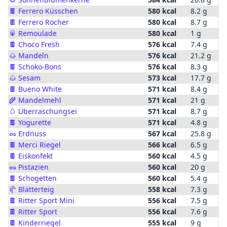
🍫
Ferrero Küsschen
580 kcal
8.2 g
🍫
Ferrero Rocher
580 kcal
8.7 g
🥫
Remoulade
580 kcal
1 g
🍫
Choco Fresh
576 kcal
7.4 g
🌰
Mandeln
576 kcal
21.2 g
🍫
Schoko-Bons
576 kcal
8.3 g
🌰
Sesam
573 kcal
17.7 g
🍫
Bueno White
571 kcal
8.4 g
🌾
Mandelmehl
571 kcal
21 g
🥚
Überraschungsei
571 kcal
8.7 g
🍫
Yogurette
571 kcal
4.8 g
🥜
Erdnuss
567 kcal
25.8 g
🍫
Merci Riegel
566 kcal
6.5 g
🍫
Eiskonfekt
560 kcal
4.5 g
🥜
Pistazien
560 kcal
20 g
🍫
Schogetten
560 kcal
5.4 g
🥐
Blätterteig
558 kcal
7.3 g
🍫
Ritter Sport Mini
556 kcal
7.5 g
🍫
Ritter Sport
556 kcal
7.6 g
🍫
Kinderriegel
555 kcal
9 g