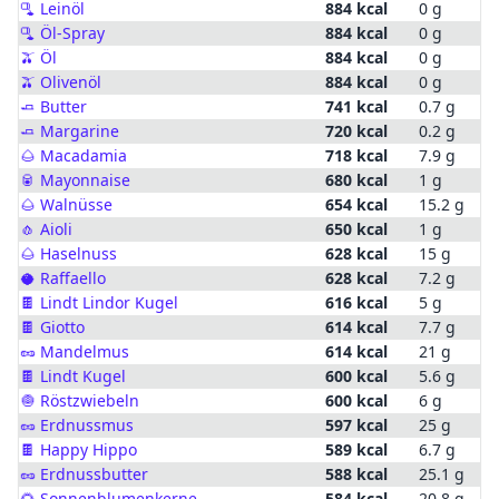
🫗
Leinöl
884 kcal
0 g
🫗
Öl-Spray
884 kcal
0 g
🫒
Öl
884 kcal
0 g
🫒
Olivenöl
884 kcal
0 g
🧈
Butter
741 kcal
0.7 g
🧈
Margarine
720 kcal
0.2 g
🌰
Macadamia
718 kcal
7.9 g
🥫
Mayonnaise
680 kcal
1 g
🌰
Walnüsse
654 kcal
15.2 g
🧄
Aioli
650 kcal
1 g
🌰
Haselnuss
628 kcal
15 g
🥥
Raffaello
628 kcal
7.2 g
🍫
Lindt Lindor Kugel
616 kcal
5 g
🍫
Giotto
614 kcal
7.7 g
🥜
Mandelmus
614 kcal
21 g
🍫
Lindt Kugel
600 kcal
5.6 g
🧅
Röstzwiebeln
600 kcal
6 g
🥜
Erdnussmus
597 kcal
25 g
🍫
Happy Hippo
589 kcal
6.7 g
🥜
Erdnussbutter
588 kcal
25.1 g
🌻
Sonnenblumenkerne
584 kcal
20.8 g